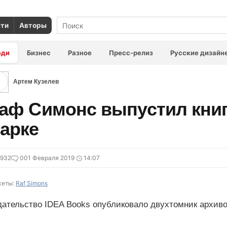
сти
Авторы
юди
Бизнес
Разное
Пресс-релиз
Русские дизайн
Артем Кузелев
аф Симонс выпустил книг
арке
6932
0
01 Февраля 2019
14:07
еты:
Raf Simons
дательство IDEA Books опубликовало двухтомник архиво