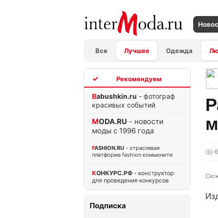
Ново
Все
Лучшее
Одежда
Л
TOP
Babushkin.ru
- фотограф
Р
красивых событий
м
MODA.RU
- новости
моды с 1996 года
FASHION.RU
- отраслевая
платформа fashion комьюнити
КОНКУРС.РФ
- конструктор
Сюж
для проведения конкурсов
Из
Подписка