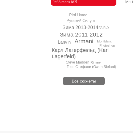
Мы 
Raf Simons (87)
Pitti Uomo
Русский Силуэт
Зима 2013-2014
FAIRLY
Зима 2011-2012
Armani
Lanvin
Montblanc
Photoshop
Карл Лагерфельд (Karl
Lagerfeld)
Steve Madden
Rimmel
Гвен Стефани (Gwen Stefani)
Все сюжеты