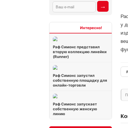
Рас
у 
Интересно
изд
вещ
Раф Симонс представил
фун
вторую коллекцию линейки
(Runner)
Раф Симонс запустил
собственную площадку для
онлайн-торговли
П
Раф Симонс запускает
собственную женскую
линию
Ко