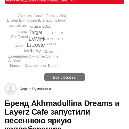
Алена Ахмадуллина (Alena Akhmadullina) (110)
Джессика Альба (Jessica Alba)
Елена Шипилова (Elena Shipilova)
wearable art
cruise 2015
Target
Luella
C.S.T.N.
Elie Tahari
LVMH
Pre-fall 2010
Jaeger
Lacoste
Muse
Mulberry
Clarins
Дженнифер Эннистон (Jennifer
Aniston)
Кирстен Данст (Kirsten Dunst)
Все сюжеты
Софья Румянцева
Бренд Akhmadullina Dreams и
Layerz Cafe запустили
весеннюю яркую