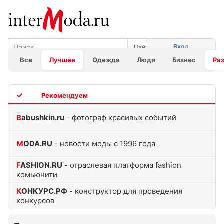
Вход
Все
Лучшее
Одежда
Люди
Бизнес
Ра
TOP
Babushkin.ru
- фотограф красивых событий
MODA.RU
- новости моды с 1996 года
FASHION.RU
- отраслевая платформа fashion
комьюнити
КОНКУРС.РФ
- конструктор для проведения
конкурсов