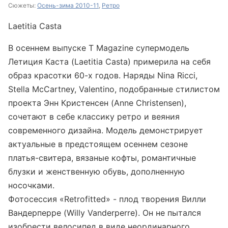
Сюжеты:
Осень-зима 2010-11
,
Ретро
Laetitia Casta
В осеннем выпуске T Magazine супермодель
Летиция Каста (Laetitia Casta) примерила на себя
образ красотки 60-х годов. Наряды Nina Ricci,
Stella McCartney, Valentino, подобранные стилистом
проекта Энн Кристенсен (Anne Christensen),
сочетают в себе классику ретро и веяния
современного дизайна. Модель демонстрирует
актуальные в предстоящем осеннем сезоне
платья-свитера, вязаные кофты, романтичные
блузки и женственную обувь, дополненную
носочками.
Фотосессия «Retrofitted» - плод творения Вилли
Вандерперре (Willy Vanderperre). Он не пытался
изобрести велосипед в виде неординарного