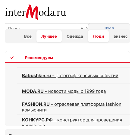
Вход
Все
Лучшее
Одежда
Люди
Бизнес
TOP
Babushkin.ru
- фотограф красивых событий
MODA.RU
- новости моды с 1999 года
FASHION.RU
- отраслевая платформа fashion
комьюнити
КОНКУРС.РФ
- конструктор для проведения
конкурсов