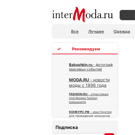
Все
Лучшее
Одежда
TOP
Babushkin.ru
- фотограф
красивых событий
MODA.RU
- новости
моды с 1996 года
FASHION.RU
- отраслевая
платформа fashion
комьюнити
КОНКУРС.РФ
- конструктор
для проведения конкурсов
Подписка