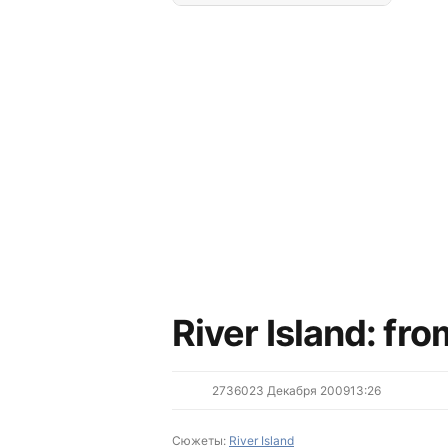
River Island (63)
Все сюжеты
River Island: fr
2736
0
23 Декабря 2009
13:26
Сюжеты:
River Island