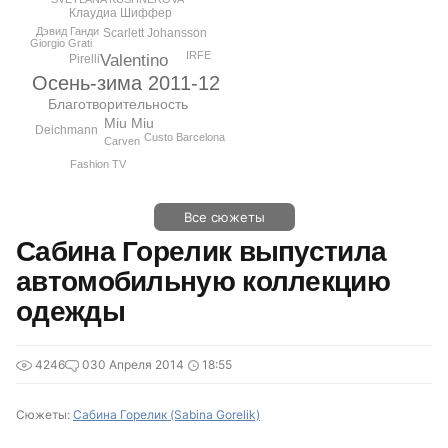
Клаудиа Шиффер
Дэвид Ганди
Scarlett Johansson
Giorgio Grati
IRFE
Valentino
Pirelli
Осень-зима 2011-12
Благотворительность
Miu Miu
Deichmann
Custo Barcelona
Carven
Fashion TV
Все сюжеты
Сабина Горелик выпустила
автомобильную коллекцию
одежды
4246
0
30 Апреля 2014
18:55
Сюжеты:
Сабина Горелик (Sabina Gorelik)