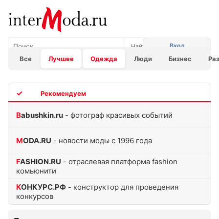
Вход
Все
Лучшее
Одежда
Люди
Бизнес
Ра
TOP
Babushkin.ru
- фотограф красивых событий
MODA.RU
- новости моды с 1996 года
FASHION.RU
- отраслевая платформа fashion
комьюнити
КОНКУРС.РФ
- конструктор для проведения
конкурсов