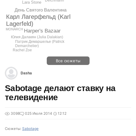
Deichmann
Lara Stone
День Святого Валентина
Карл Лагерфельд (Karl
Lagerfeld)
MONARCH
Harper's Bazaar
Юлия Далакян (Julia Dalakian)
Патрик Демаршелье (Patrick
Demarchelier)
Rachel Zoe
Все сюжеты
Dasha
Sabotage делают ставку на
телевидение
3098
0
25 Июля 2014
12:12
Сюжеты:
Sabotage