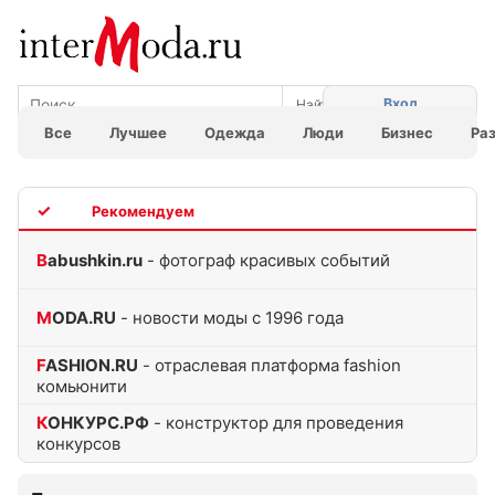
Вход
Все
Лучшее
Одежда
Люди
Бизнес
Ра
TOP
Babushkin.ru
- фотограф красивых событий
MODA.RU
- новости моды с 1996 года
FASHION.RU
- отраслевая платформа fashion
комьюнити
КОНКУРС.РФ
- конструктор для проведения
конкурсов