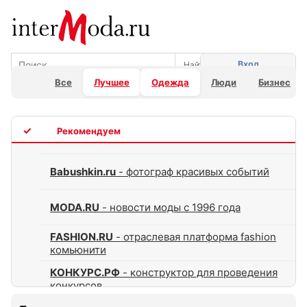
Вход
Все
Лучшее
Одежда
Люди
Бизнес
TOP
Babushkin.ru
- фотограф красивых событий
MODA.RU
- новости моды с 1996 года
FASHION.RU
- отраслевая платформа fashion
комьюнити
КОНКУРС.РФ
- конструктор для проведения
конкурсов