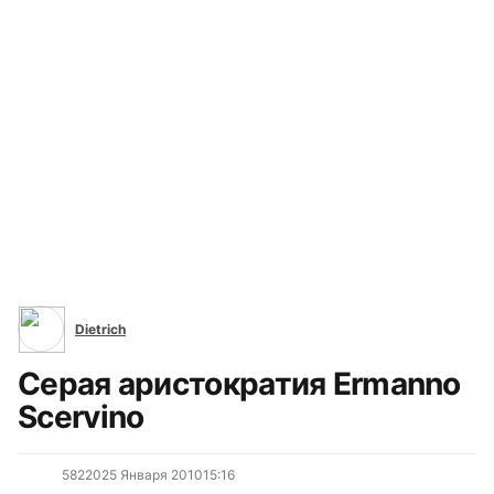
Неделя моды в Милане (587)
Все сюжеты
Dietrich
Серая аристократия Ermanno
Scervino
5822
0
25 Января 2010
15:16