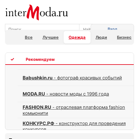
Вход
Все
Лучшее
Одежда
Люди
Бизнес
TOP
Babushkin.ru
- фотограф красивых событий
MODA.RU
- новости моды с 1996 года
FASHION.RU
- отраслевая платформа fashion
комьюнити
КОНКУРС.РФ
- конструктор для проведения
конкурсов