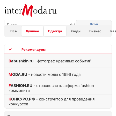
Вход
Все
Лучшее
Одежда
Люди
Бизнес
Ра
TOP
Babushkin.ru
- фотограф красивых событий
MODA.RU
- новости моды с 1996 года
FASHION.RU
- отраслевая платформа fashion
комьюнити
КОНКУРС.РФ
- конструктор для проведения
конкурсов