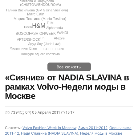
Чистова и Эндоурова
(CHISTOVAENDOUROVA)
Галина Васильева (GV Galina Vasil`eva)
Marc Cain
Марио Тестино (Mario Testino)
DIM
H&M
Pirelli
Alphamoda
WANDI
BOSCOFASHIONWEEK
F5
Allezye
AFTERSHOCK
Джуд Лоу (Jude Law)
Филиппины
Etam
COLLEZIONI
Конкурс одного костюма
Все сюжеты
«Сияние» от NADIA SLAVINA в
рамках Volvo-Недели моды в
Москве
7394
0
05 Апреля 2011
15:17
Сюжеты:
Volvo Fashion Week in Moscow
,
Зима 2011-2012
,
Осень-зима
2011-12
,
Надя Славина (NADIA SLAVINA)
,
Неделя моды в Москве