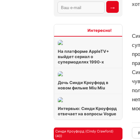
хот
Интересно
Син
су
На платформе AppleTV+
пр
выйдет сериал о
супермоделях 1990-х
пр
Син
чув
Дочь Синди Кроуфорд в
новом фильме Miu Miu
по
не
мо
Интервью: Синди Кроуфорд
отвечает на вопросы Vogue
Синди Кроуфорд (Cindy Crawford)
(40)