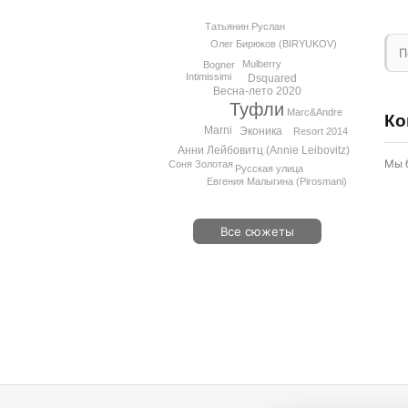
Татьянин Руслан
Олег Бирюков (BIRYUKOV)
П
Mulberry
Bogner
Intimissimi
Dsquared
Весна-лето 2020
Туфли
Marc&Andre
Ко
Marni
Эконика
Resort 2014
Анни Лейбовитц (Annie Leibovitz)
Мы 
Соня Золотая
Русская улица
Евгения Малыгина (Pirosmani)
Все сюжеты