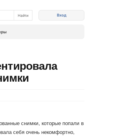
Вход
еры
ентировала
нимки
ванные снимки, которые попали в
овала себя очень некомфортно,