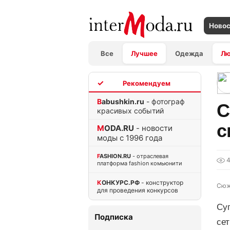
Ново
Все
Лучшее
Одежда
Л
TOP
Babushkin.ru
- фотограф
С
красивых событий
с
MODA.RU
- новости
моды с 1996 года
FASHION.RU
- отраслевая
платформа fashion комьюнити
КОНКУРС.РФ
- конструктор
Сюж
для проведения конкурсов
Су
Подписка
сет