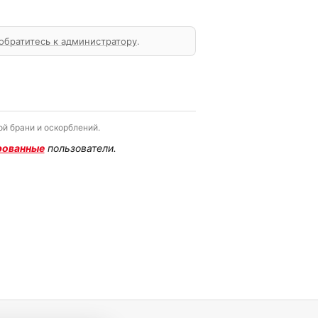
обратитесь к администратору
.
й брани и оскорблений.
рованные
пользователи.