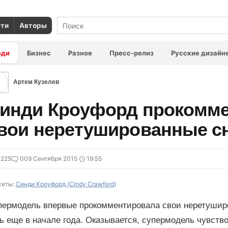
сти
Авторы
юди
Бизнес
Разное
Пресс-релиз
Русские дизайн
Артем Кузелев
инди Кроуфорд прокомм
вои неретушированные с
4225
0
09 Сентября 2015
19:55
еты:
Синди Кроуфорд (Cindy Crawford)
пермодель впервые прокомментировала свои неретуширо
ь еще в начале года. Оказывается, супермодель чувств