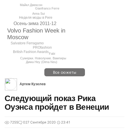
Майкл Джексон
Gianfranco Ferrе
Anna Sui
Неделя моды в Риге
Осень-зима 2011-12
Volvo Fashion Week in
Moscow
Salvatore Ferragamo
PROfashion
British Fashion Awards
Fabi
Сумерки. Новолуние. Вампиры
Дима Неу (Dima Neu)
Все сюжеты
Артем Кузелев
Следующий показ Рика
Оуэнса пройдет в Венеции
7255
0
27 Сентября 2020
23:41