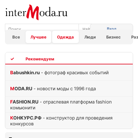
Вход
Все
Лучшее
Одежда
Люди
Бизнес
Ра
TOP
Babushkin.ru
- фотограф красивых событий
MODA.RU
- новости моды с 1996 года
FASHION.RU
- отраслевая платформа fashion
комьюнити
КОНКУРС.РФ
- конструктор для проведения
конкурсов