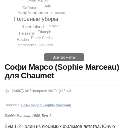
Энди Уорхол
Deffi
Собаки
Yohji Yamamoto
LeCadeau
Головные уборы
River Island
Incanto
Triumph
Trussardi
Pierre Cardin
Halston
Московская Биеннале
Все сюжеты
Софи Марсо (Sophie Marceau)
для Chaumet
12468
0
05 Февраля 2009
13:43
Сюжеты:
Софи Марсо (Sophie Marceau)
Sophie Marceau, 1980, Бум-1
Бум 1-2 - один из любимых фильмов детства. Юную