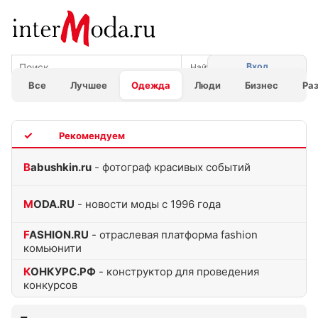
Вход
Все
Лучшее
Одежда
Люди
Бизнес
Ра
TOP
Babushkin.ru
- фотограф красивых событий
MODA.RU
- новости моды с 1996 года
FASHION.RU
- отраслевая платформа fashion
комьюнити
КОНКУРС.РФ
- конструктор для проведения
конкурсов