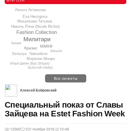
Эстет (224)
Рената Литвинова
Eva Herzigova
Михалкова Татьяна
Николь Ричи (Nicole Richie)
Fashion Collection
Милитари
Греция
ММКФ
Кризис
Arina Art
Naturalizer
Demurya
Мэрилин Монро
Илья Шиян (Ilya Shiyan)
Золотой глобус
Все сюжеты
Алексей Бобровский
Специальный показ от Славы
Зайцева на Estet Fashion Week
12560
0
21 Ноября 2016
10:46