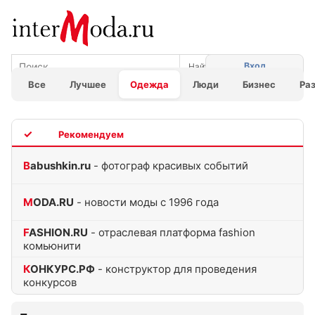
Вход
Все
Лучшее
Одежда
Люди
Бизнес
Ра
TOP
Babushkin.ru
- фотограф красивых событий
MODA.RU
- новости моды с 1996 года
FASHION.RU
- отраслевая платформа fashion
комьюнити
КОНКУРС.РФ
- конструктор для проведения
конкурсов