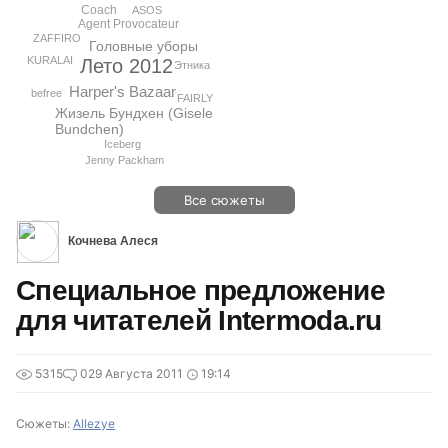
Coach
ASOS
Agent Provocateur
ZAFFIRO
Головные уборы
KURALAI
Лето 2012
Этника
Harper's Bazaar
befree
FAIRLY
Жизель Бундхен (Gisele
Bundchen)
Iceberg
Jenny Packham
Все сюжеты
Кочнева Алеся
Специальное предложение
для читателей Intermoda.ru
5315
0
29 Августа 2011
19:14
Сюжеты:
Allezye