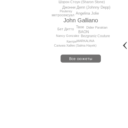
Шэрон Стоун (Sharon Stone)
Джонни Депп (Johnny Depp)
Peuterey
Angelina Jolie
метросексуал
John Galliano
Твое
Didier Parakian
Бет Дитто
BAON
Nancy Gonzalez
Bezgraniz Couture
MARKALINA
Кантри
Сальма Хайек (Salma Hayek)
Все сюжеты