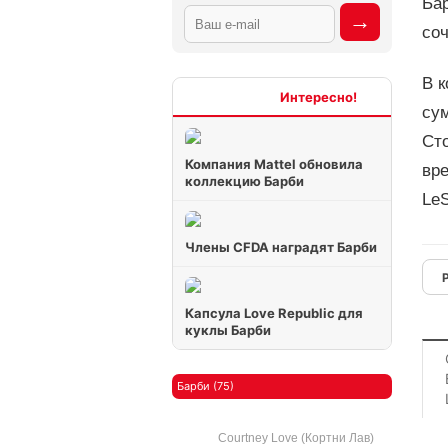
Бар
соч
В 
Интересно
сум
Сто
Компания Mattel обновила
вре
коллекцию Барби
LeS
Члены CFDA наградят Барби
Капсула Love Republic для
куклы Барби
Барби (75)
Courtney Love (Кортни Лав)