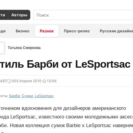
сти
Авторы
юди
Бизнес
Разное
Пресс-релиз
Русские дизайн
Татьяна Смирнова
тиль Барби от LeSportsac
6497
0
05 Апреля 2010
13:06
еты:
Барби
,
Сумки
,
LeSportsac
точником вдохновения для дизайнеров американского
нда LeSportsac, известного своими молодежными аксес
би. Новая коллекция сумок Barbie x LeSportsac наверня