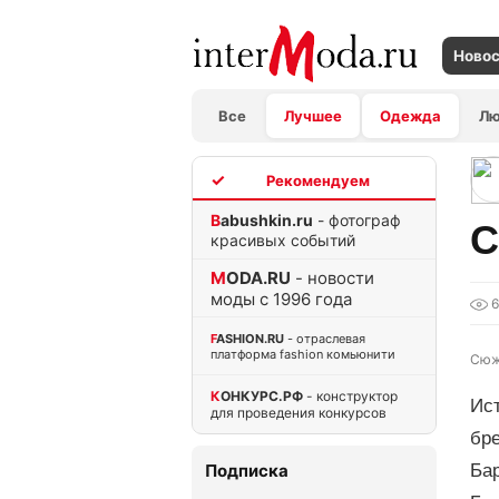
Ново
Все
Лучшее
Одежда
Л
TOP
Babushkin.ru
- фотограф
С
красивых событий
MODA.RU
- новости
моды с 1996 года
FASHION.RU
- отраслевая
платформа fashion комьюнити
Сюж
КОНКУРС.РФ
- конструктор
Ис
для проведения конкурсов
бре
Подписка
Бар