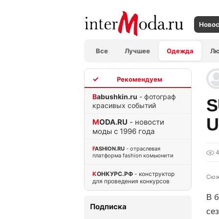
Ново
Все
Лучшее
Одежда
Л
TOP
Babushkin.ru
- фотограф
S
красивых событий
U
MODA.RU
- новости
моды с 1996 года
FASHION.RU
- отраслевая
платформа fashion комьюнити
КОНКУРС.РФ
- конструктор
Сюж
для проведения конкурсов
В б
Подписка
се