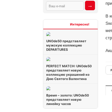
при
В 
Swa
Интересно
ме
стр
UNOde50 представляет
мужскую коллекцию
DEPARTURES
Ак
PERFECT MATCH: UNOde50
представляет новую
коллекцию украшений ко
Дню Святого Валентина
Время – золото: UNOde50
представляет новую
линейку часов