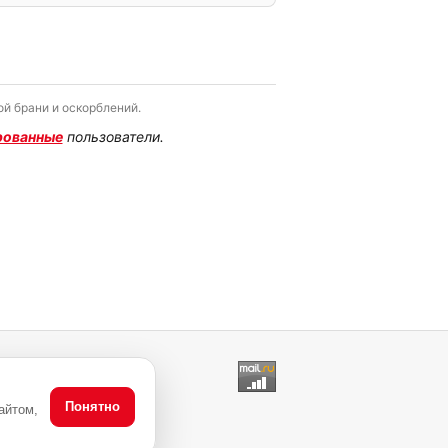
й брани и оскорблений.
рованные
пользователи.
Понятно
айтом,