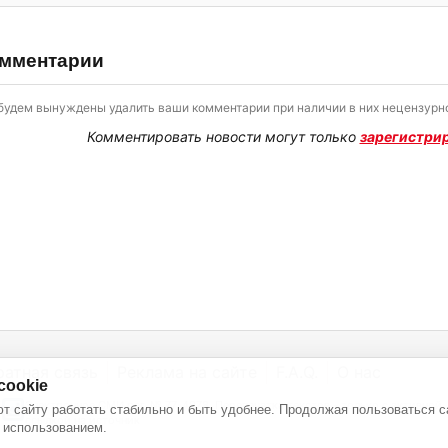
мментарии
будем вынуждены удалить ваши комментарии при наличии в них нецензурно
Комментировать новости могут только
зарегистри
ратная связь
Реклама на сайте
F.A.Q.
О нас
cookie
Электронное СМИ рег. № 77-4978. Перепечатка текстов - только с активной
т сайту работать стабильно и быть удобнее. Продолжая пользоваться с
ссылкой на источник
 использованием.