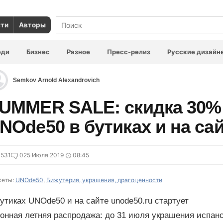
сти
Авторы
юди
Бизнес
Разное
Пресс-релиз
Русские дизайн
Semkov Arnold Alexandrovich
UMMER SALE: скидка 30%
NOde50 в бутиках и на са
4531
0
25 Июля 2019
08:45
еты:
UNOde50
,
Бижутерия, украшения, драгоценности
утиках UNOde50 и на сайте unode50.ru стартует
зонная летняя распродажа: до 31 июля украшения испан