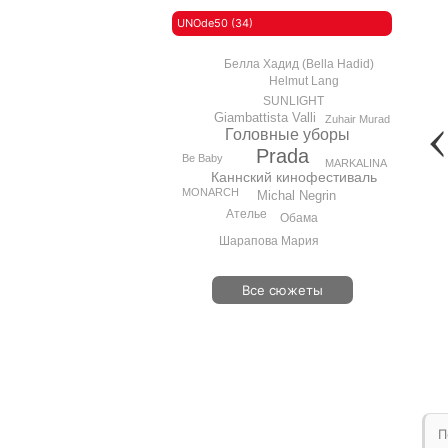
UNOde50 (34)
Белла Хадид (Bella Hadid)
Helmut Lang
SUNLIGHT
Giambattista Valli
Zuhair Murad
Головные уборы
Prada
Be Baby
MARKALINA
Каннский кинофестиваль
MONARCH
Michal Negrin
Ателье
Обама
Шарапова Мария
Все сюжеты
П