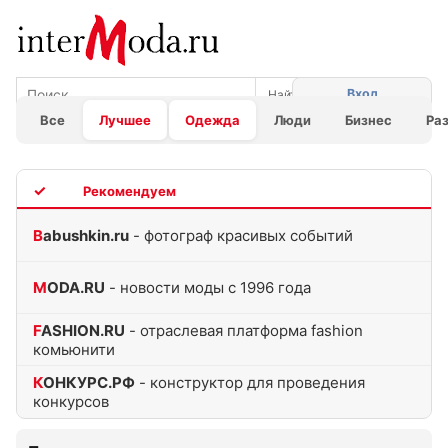
Вход
Все
Лучшее
Одежда
Люди
Бизнес
Ра
TOP
Babushkin.ru
- фотограф красивых событий
MODA.RU
- новости моды с 1996 года
FASHION.RU
- отраслевая платформа fashion
комьюнити
КОНКУРС.РФ
- конструктор для проведения
конкурсов