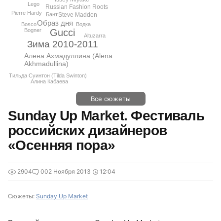
Lego
Russian Fashion Roots
Pierre Hardy
Steve Madden
Бант
Образ дня
Bosco
Водка
Gucci
Bogner
Altuzarra
Зима 2010-2011
Алена Ахмадуллина (Alena
Akhmadullina)
Тильда Суинтон (Tilda Swinton)
Алина Кабаева
Все сюжеты
Sunday Up Market. Фестиваль
российских дизайнеров
«Осенняя пора»
2904
0
02 Ноября 2013
12:04
Сюжеты:
Sunday Up Market