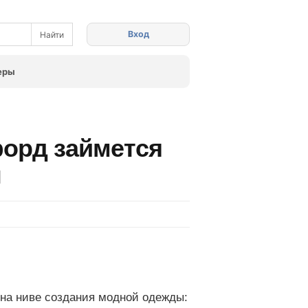
Вход
еры
орд займется
ы
 на ниве создания модной одежды: