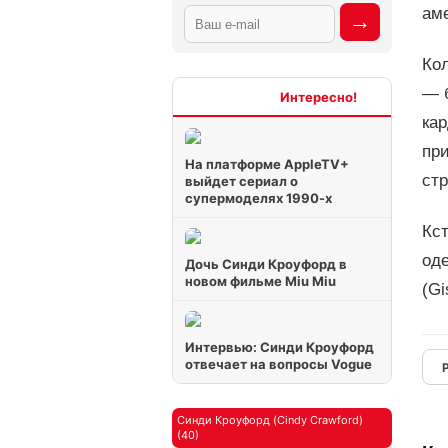
ам
Ко
— 
Интересно
кар
пр
На платформе AppleTV+
ст
выйдет сериал о
супермоделях 1990-х
Кс
од
Дочь Синди Кроуфорд в
новом фильме Miu Miu
(Gi
Интервью: Синди Кроуфорд
отвечает на вопросы Vogue
Синди Кроуфорд (Cindy Crawford)
(40)