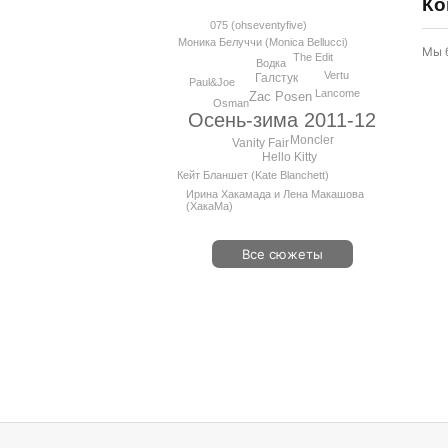
Ко
075 (ohseventyfive)
Моника Белуччи (Monica Bellucci)
Мы 
The Edit
Водка
Vertu
Галстук
Paul&Joe
Lancome
Zac Posen
Osman
Осень-зима 2011-12
Moncler
Vanity Fair
Hello Kitty
Кейт Бланшет (Kate Blanchett)
Ирина Хакамада и Лена Макашова
(ХакаМа)
Все сюжеты