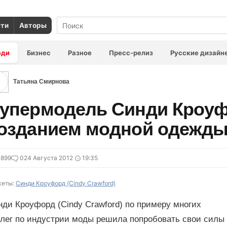
сти
Авторы
юди
Бизнес
Разное
Пресс-релиз
Русские дизайн
Татьяна Смирнова
упермодель Синди Кроуф
озданием модной одежд
3899
0
24 Августа 2012
19:35
еты:
Синди Кроуфорд (Cindy Crawford)
ди Кроуфорд (Cindy Crawford) по примеру многих
ллег по индустрии моды решила попробовать свои силы