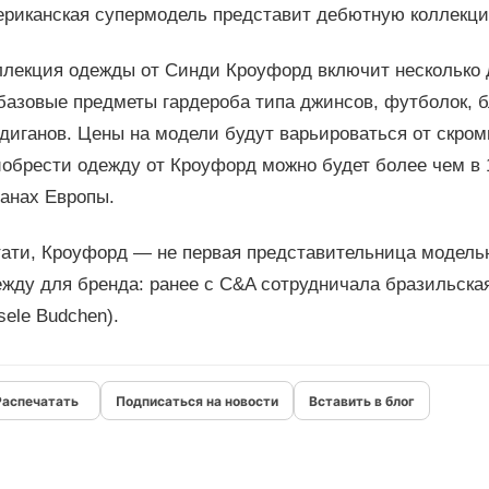
ериканская супермодель представит дебютную коллекци
ллекция одежды от Синди Кроуфорд включит несколько д
базовые предметы гардероба типа джинсов, футболок, 
диганов. Цены на модели будут варьироваться от скромн
иобрести одежду от Кроуфорд можно будет более чем в 
ранах Европы.
тати, Кроуфорд — не первая представительница модель
ежду для бренда: ранее с C&A сотрудничала бразильск
sele Budchen).
Подписаться на новости
Вставить в блог