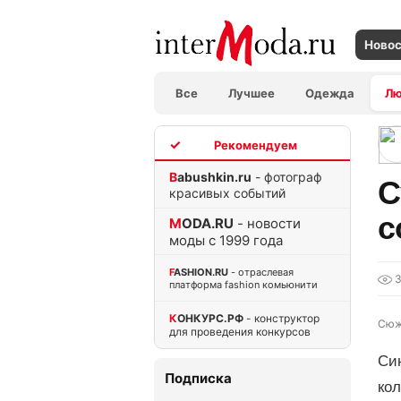
Ново
Все
Лучшее
Одежда
Л
TOP
Babushkin.ru
- фотограф
С
красивых событий
с
MODA.RU
- новости
моды с 1999 года
FASHION.RU
- отраслевая
платформа fashion комьюнити
КОНКУРС.РФ
- конструктор
Сюж
для проведения конкурсов
Син
Подписка
ко