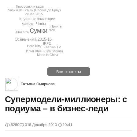
Кроссовки и кеды
Saskia de Brauw (Саския де Брау)
cruise 2015
Круизные коллекции
Часы
Swatch
Принты
Сумки
Pirelli
Altuzarra
Осень-зима 2015-16
IRFE
Hello Kitty
Fashion TV
Илья Шиян (Ilya Shiyan)
Made in China
Все сюжеты
Татьяна Смирнова
Супермодели-миллионеры: с
подиума – в бизнес-леди
6250
0
15 Декабря 2010
10:41