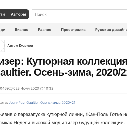
сти
Авторы
юди
Бизнес
Разное
Пресс-релиз
Русские дизайн
Артем Кузелев
изер: Кутюрная коллекция
aultier. Осень-зима, 2020/2
20469
0
28 Июля 2020
10:32
еты:
Jean-Paul Gaultier
,
Осень-зима 2020-21
явив о перезапуске кутюрной линии, Жан-Поль Готье не
рамках Недели высокой моды тизер будущей коллекции.