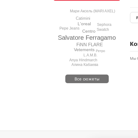
Мари Аксель (MARI AXEL)
Catimini
L'oreal
Sephora
Pepe Jeans
Swatch
Centro
Salvatore Ferragamo
Ко
FiNN FLARE
Vetements
Ретро
L.A.M.B.
Мы 
Anya Hindmarch
Алина Кабаева
Все сюжеты