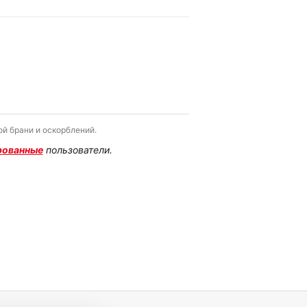
й брани и оскорблений.
рованные
пользователи.