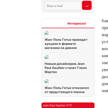
Как
Интересно
пр
ма
Жан-Поль Готье проведет
ус
аукцион в формате
магазина на диване
мож
каж
зак
Новым дизайнером Jean
Paul Gaultier станет Гленн
уви
Мартен
ди
дом
Жан-Поль Готье отказался
нов
от предстоящего показа
Jean-Paul Gaultier (177)