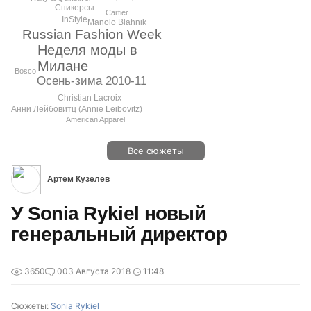
Сникерсы
Cartier
InStyle
Manolo Blahnik
Russian Fashion Week
Неделя моды в
Милане
Bosco
Осень-зима 2010-11
Christian Lacroix
Анни Лейбовитц (Annie Leibovitz)
American Apparel
Все сюжеты
Артем Кузелев
У Sonia Rykiel новый
генеральный директор
3650
0
03 Августа 2018
11:48
Сюжеты:
Sonia Rykiel