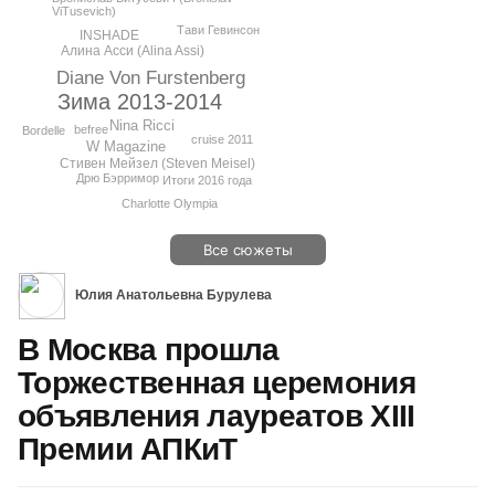
ViTusevich)
Тави Гевинсон
INSHADE
Алина Асси (Alina Assi)
Diane Von Furstenberg
Зима 2013-2014
Nina Ricci
befree
Bordelle
cruise 2011
W Magazine
Стивен Мейзел (Steven Meisel)
Дрю Бэрримор
Итоги 2016 года
Charlotte Olympia
Все сюжеты
Юлия Анатольевна Бурулева
В Москва прошла
Торжественная церемония
объявления лауреатов XIII
Премии АПКиТ