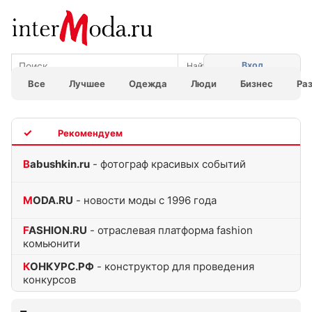
Вход
Все
Лучшее
Одежда
Люди
Бизнес
Ра
TOP
Babushkin.ru
- фотограф красивых событий
MODA.RU
- новости моды с 1996 года
FASHION.RU
- отраслевая платформа fashion
комьюнити
КОНКУРС.РФ
- конструктор для проведения
конкурсов