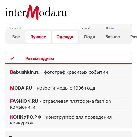
Вход
Все
Лучшее
Одежда
Люди
Бизнес
Ра
TOP
Babushkin.ru
- фотограф красивых событий
MODA.RU
- новости моды с 1996 года
FASHION.RU
- отраслевая платформа fashion
комьюнити
КОНКУРС.РФ
- конструктор для проведения
конкурсов