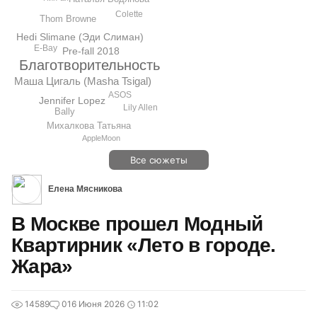
Colette
Thom Browne
Hedi Slimane (Эди Слиман)
E-Bay
Pre-fall 2018
Благотворительность
Маша Цигаль (Masha Tsigal)
ASOS
Jennifer Lopez
Lily Allen
Bally
Михалкова Татьяна
AppleMoon
Все сюжеты
Елена Мясникова
В Москве прошел Модный
Квартирник «Лето в городе.
Жара»
14589
0
16 Июня 2026
11:02