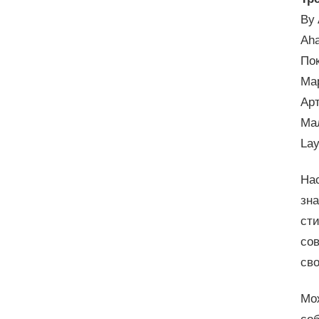
By 
Aha
Пок
Мар
Арт
Ма
Lay
Нас
зна
ст
сов
св
Мож