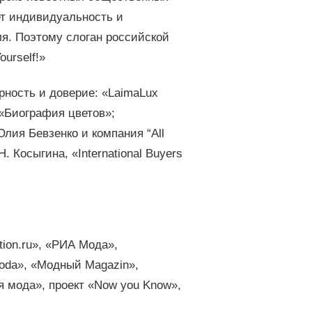
ет индивидуальность и
ля. Поэтому слоган российской
urself!»
ность и доверие: «LaimaLux
 «Биография цветов»;
лия Бевзенко и компания “All
. Косыгина, «International Buyers
ion.ru», «РИА Мода»,
moda», «Модный Magazin»,
 мода», проект «Now you Know»,