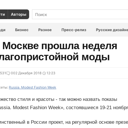
сти
Авторы
юди
Бизнес
Разное
Пресс-релиз
Русские дизайн
 Москве прошла неделя
лагопристойной моды
531
0
02 Декабря 2018
12:23
еты:
Russia. Modest Fashion Week
жество стиля и красоты - так можно назвать показы
ssia. Modest Fashion Week», состоявшиеся 19-21 ноябр
инственный в России проект, на регулярной основе пре