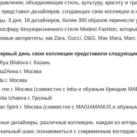
равление, объединяющее стиль, культуру, красоту и тр
з представил дизайнеров, создающих свои коллекции в 
ы. 3 дня, 18 дизайнеров, более 300 образов перенесли
осферу безукоризненного стиля Modest Fashion, котор
овые авторитеты, как Zara, Gucci, D&G, Max Mara, Marc 
первый день свои коллекции представили следующи
fiya Bilalova г. Казань
а2Анна г. Москва
da г. Москва
t me г. Москва (совместно с letta и обувным брендом M
ila Izhaeva г. Грозный
an Spirit г. Москва (совместно с MAGIAMANUS и обувн
зные дизайнеры, различные коллекции, каждая из котор
икальный шанс познакомиться с современным взглядом 