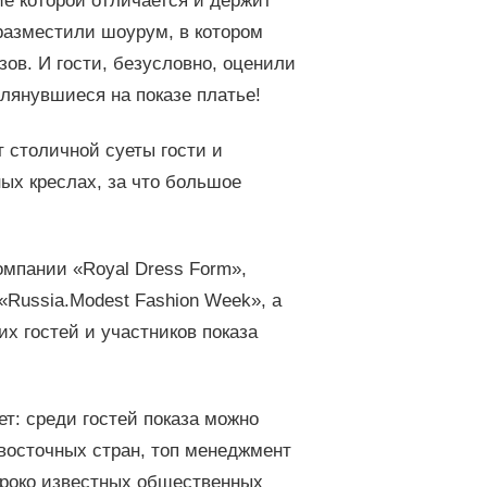
е которой отличается и держит
 разместили шоурум, в котором
ов. И гости, безусловно, оценили
глянувшиеся на показе платье!
т столичной суеты гости и
ых креслах, за что большое
мпании «Royal Dress Form»,
«Russia.Modest Fashion Week», а
х гостей и участников показа
ет: среди гостей показа можно
восточных стран, топ менеджмент
ироко известных общественных