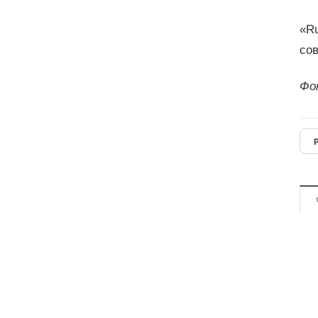
«Ru
со
Фо