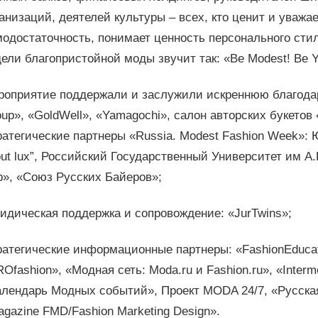
анизаций, деятелей культуры – всех, кто ценит и уважа
одостаточность, понимает ценность персонального сти
ели благопристойной моды звучит так: «Be Modest! Be Yo
роприятие поддержали и заслужили искреннюю благодар
up», «GoldWell», «Yamagochi», салон авторских букетов
атегические партнеры «Russia. Modest Fashion Week»: Ю
ut lux”, Российский Государственный Университет им А.Н
b», «Союз Русских Байеров»;
идическая поддержка и сопровождение: «JurTwins»;
ратегические информационные партнеры: «FashionEducat
Ofashion», «Модная сеть: Moda.ru и Fashion.ru», «Inter
алендарь Модных событий», Проект MODA 24/7, «Русская
gazine FMD/Fashion Marketing Design».