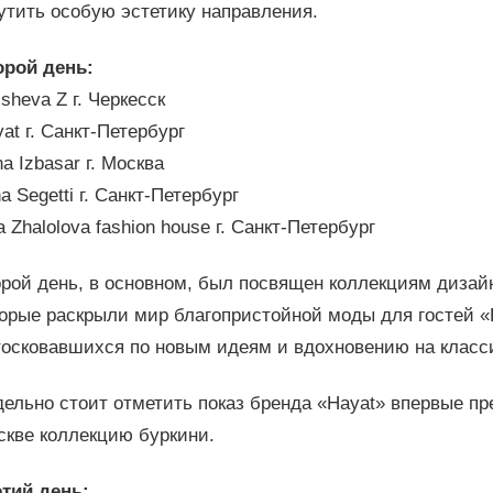
утить особую эстетику направления.
орой день:
isheva Z г. Черкесск
at г. Санкт-Петербург
a Izbasar г. Москва
a Segetti г. Санкт-Петербург
a Zhalolova fashion house г. Санкт-Петербург
рой день, в основном, был посвящен коллекциям дизайн
орые раскрыли мир благопристойной моды для гостей «
тосковавшихся по новым идеям и вдохновению на класс
ельно стоит отметить показ бренда «Hayat» впервые пр
скве коллекцию буркини.
етий день: