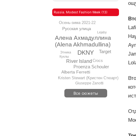
ощ
Russia. Modest Fashion Week (13)
Вт
Осень-зима 2021-22
Laf
Русская улица
Lejaby
Hay
Алена Ахмадуллина
(Alena Akhmadullina)
Ayn
Target
DKNY
Этника
Jan
Куклы
Crocs
River Island
Lol
Proenza Schouler
Alberta Ferretti
Вто
Kristen Stewart (Кристен Стюарт)
Giuseppe Zanotti
кот
Все сюжеты
ис
Отд
Мо
Тр