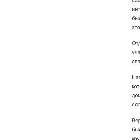
со
инт
был
это
Отд
уча
сп
На
кот
до
сл
Вер
бы
кр