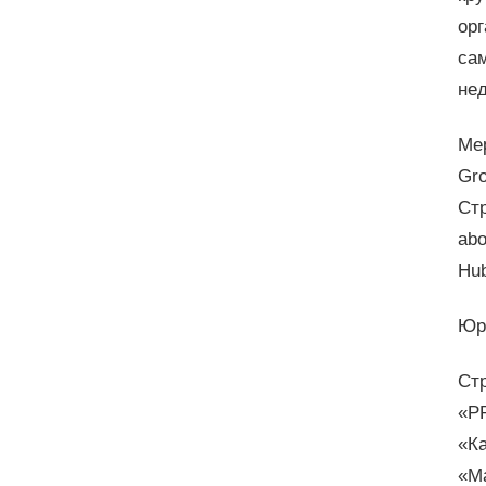
орг
сам
нед
Ме
Gro
Стр
abo
Hu
Юр
Ст
«PR
«К
«Ma