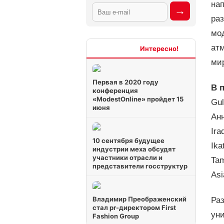
нап
ра
мод
атм
Интересно
мир
Первая в 2020 году
В 
конференция
«ModestOnline» пройдет 15
Gul
июня
Анн
Ira
10 сентября будущее
Ika
индустрии меха обсудят
участники отрасли и
Tam
представители госструктур
Asi
Владимир Преображенский
Ра
стал pr-директором First
ун
Fashion Group