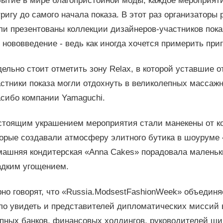
бытие в мире благопристойной моды, каждое мероприяти
ригу до самого начала показа. В этот раз организаторы
и презентованы коллекции дизайнеров-участников показ
 нововведение - ведь как иногда хочется примерить при
ельно стоит отметить зону Relax, в которой уставшие о
стники показа могли отдохнуть в великолепных массажн
асибо компании Yamaguchi.
стоящим украшением мероприятия стали манекены от ко
орые создавали атмосферу элитного бутика в шоуруме 
машняя кондитерская «Anna Cakes» порадовала маленьки
адким угощением.
но говорят, что «Russia.ModsestFashionWeek» объединя
ло увидеть и представителей дипломатических миссий 
упных банков, финансовых холдингов, руководителей ш