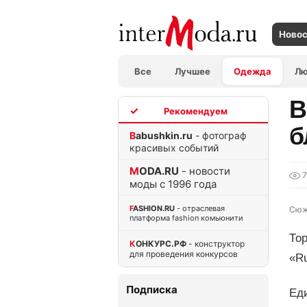
Ново
Все
Лучшее
Одежда
Л
В
TOP
б
Babushkin.ru
- фотограф
красивых событий
MODA.RU
- новости
7
моды с 1996 года
FASHION.RU
- отраслевая
Сюж
платформа fashion комьюнити
Тор
КОНКУРС.РФ
- конструктор
для проведения конкурсов
«Ru
Подписка
Ед