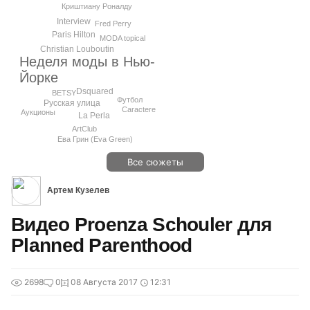
Криштиану Роналду
Interview
Fred Perry
Paris Hilton
MODA topical
Christian Louboutin
Неделя моды в Нью-
Йорке
Dsquared
BETSY
Футбол
Русская улица
Caractere
Аукционы
La Perla
ArtClub
Ева Грин (Eva Green)
Все сюжеты
Артем Кузелев
Видео Proenza Schouler для
Planned Parenthood
2698
0
08 Августа 2017
12:31