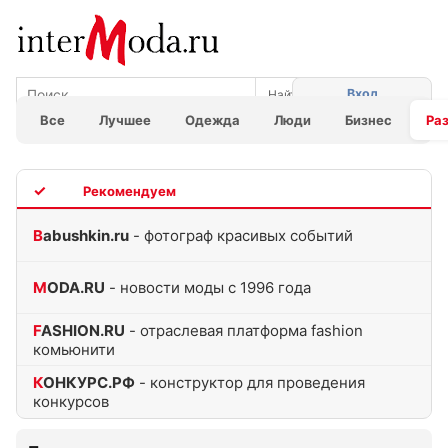
Вход
Все
Лучшее
Одежда
Люди
Бизнес
Ра
TOP
Babushkin.ru
- фотограф красивых событий
MODA.RU
- новости моды с 1996 года
FASHION.RU
- отраслевая платформа fashion
комьюнити
КОНКУРС.РФ
- конструктор для проведения
конкурсов