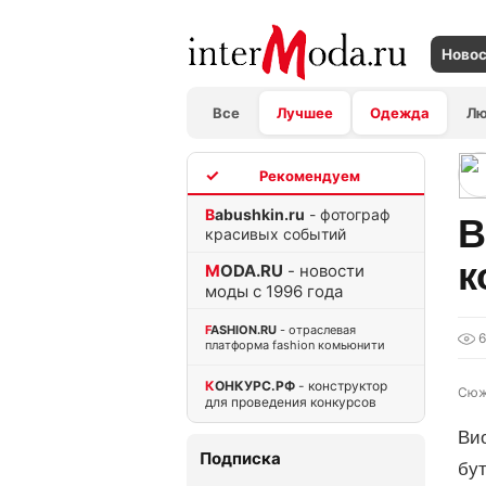
Ново
Все
Лучшее
Одежда
Л
TOP
Babushkin.ru
- фотограф
В
красивых событий
к
MODA.RU
- новости
моды с 1996 года
FASHION.RU
- отраслевая
платформа fashion комьюнити
КОНКУРС.РФ
- конструктор
Сюж
для проведения конкурсов
Ви
Подписка
бут