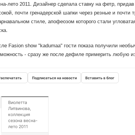
на-лето 2011. Дизайнер сделала ставку на фетр, прида
сокой, почти гренадерской шапки через резные и почти
арнавальном стиле, апофеозом которого стали угловата
ка.
сле Fasion show "kadumaa" гости показа получили необ
зможность - сразу же после дефиле примерить любую из
Подписаться на новости
Вставить в блог
Виолетта
Литвинова,
коллекция
сезона весна-
лето 2011