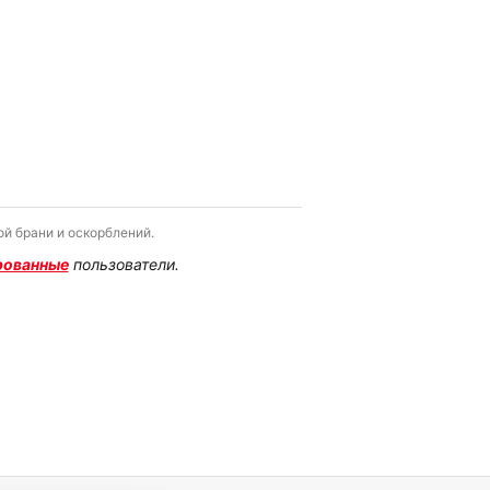
й брани и оскорблений.
рованные
пользователи.