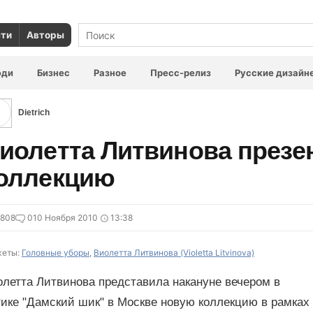
сти
Авторы
юди
Бизнес
Разное
Пресс-релиз
Русские дизайн
Dietrich
иолетта Литвинова презе
оллекцию
6808
0
10 Ноября 2010
13:38
еты:
Головные уборы
,
Виолетта Литвинова (Violetta Litvinova)
олетта Литвинова представила накануне вечером в
ике "Дамский шик" в Москве новую коллекцию в рамках 