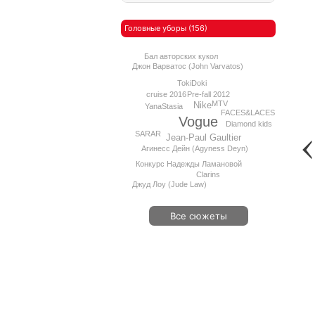
Головные уборы (156)
Бал авторских кукол
Джон Варватос (John Varvatos)
TokiDoki
cruise 2016
Pre-fall 2012
MTV
Nike
YanaStasia
FACES&LACES
Vogue
Diamond kids
SARAR
Jean-Paul Gaultier
Агинесс Дейн (Agyness Deyn)
Конкурс Надежды Ламановой
Clarins
Джуд Лоу (Jude Law)
Все сюжеты