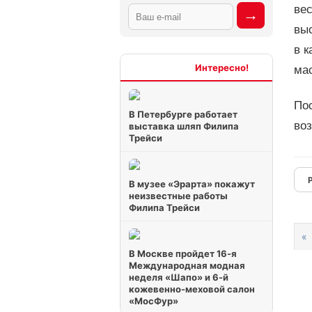
вес
вы
в к
Интересно
мас
По
В Петербурге работает
во
выставка шляп Филипа
Трейси
В музее «Эрарта» покажут
неизвестные работы
Филипа Трейси
«
В Москве пройдет 16-я
Международная модная
неделя «Шапо» и 6-й
кожевенно-меховой салон
«МосФур»