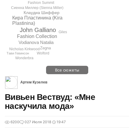
Fashion Summit
Сиенна Миллер (Sienna Miller)
Клаудиа Шиффер
Кира Пластинина (Kira
Plastinina)
John Galliano
Giles
Fashion Collection
Vodianova Natalia
Zegna
Niсholas Kirkwood
Wolford
Тави Гевинсон
Wonderbra
Все сюжеты
Артем Кузелев
Вивьен Вествуд: «Мне
наскучила мода»
6200
0
27 Июля 2018
19:47