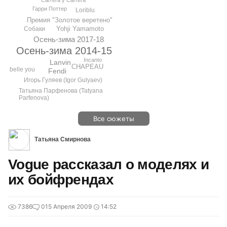
Carrera y Carrera
Гарри Поттер
Loriblu
Премия "Золотое веретено"
Yohji Yamamoto
Собаки
Осень-зима 2017-18
Осень-зима 2014-15
Incanto
Lanvin
CHAPEAU
belle you
Fendi
Игорь Гуляев (Igor Gulyaev)
Татьяна Парфенова (Tatyana
Parfenova)
Все сюжеты
Татьяна Смирнова
Vogue рассказал о моделях и
их бойфрендах
7386
0
15 Апреля 2009
14:52