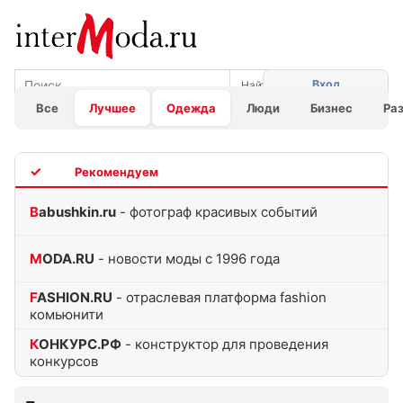
Вход
Все
Лучшее
Одежда
Люди
Бизнес
Ра
TOP
Babushkin.ru
- фотограф красивых событий
MODA.RU
- новости моды с 1996 года
FASHION.RU
- отраслевая платформа fashion
комьюнити
КОНКУРС.РФ
- конструктор для проведения
конкурсов