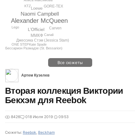
Алиса Максимова
GORE-TEX
KTZ
Loewe
Naomi Campbell
Alexander McQueen
Lego
Carven
L’Officiel
Canali
ММКФ
Джессика Стэм (Jessica Stam)
Kate Spade
ONE STEP
Бессарион Размадзе (St. Bessarion)
Все сюжеты
Артем Кузелев
Вторая коллекция Виктории
Бекхэм для Reebok
8426
0
18 Июля 2019
09:53
Сюжеты:
Reebok
,
Beckham