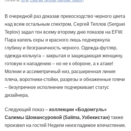
Сюжеты:
EFW
,
Сергей Теплов (Serguei Teplov)
В очередной раз доказав превосходство черного цвета
над всем остальным спектром,
Сергей Теплов (Serguei
Teplov)
задал тон всему второму дню показов на EFW.
Пара капель охры и красного лишь подчеркнула
глубину и безграничность черного. Одежда-футляр,
одежда-кольчуга – закрытая и защищающая женщину,
готовую к нападению – но не к обороне, а к атаке!
Молнии и ассиметричный низ, расширенная линия
плеча, воротники-стойки, разрезы и обнаженные плечи
– безупречное исполнение подчеркивает статус
дизайнера.
Следующий показ –
коллекции «Бодомгуль»
Салимы Шомансуровой (Salima, Узбекистан)
также
произвел на гостей Недели неизгладимое впечатление.