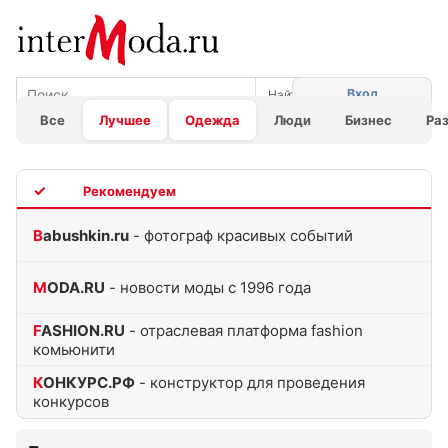
Вход
Все
Лучшее
Одежда
Люди
Бизнес
Ра
TOP
Babushkin.ru
- фотограф красивых событий
MODA.RU
- новости моды с 1996 года
FASHION.RU
- отраслевая платформа fashion
комьюнити
КОНКУРС.РФ
- конструктор для проведения
конкурсов