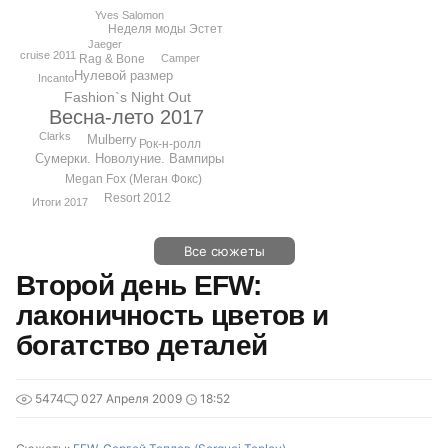
Yves Salomon
Неделя моды Эстет
Jaeger
cruise 2011
Rag & Bone
Camper
Нулевой размер
Incanto
Fashion`s Night Out
Весна-лето 2017
Clarks
Mulberry
Рок-н-ролл
Сумерки. Новолуние. Вампиры
Megan Fox (Меган Фокс)
Resort 2012
Итоги 2017
Все сюжеты
Второй день EFW:
лаконичность цветов и
богатство деталей
5474
0
27 Апреля 2009
18:52