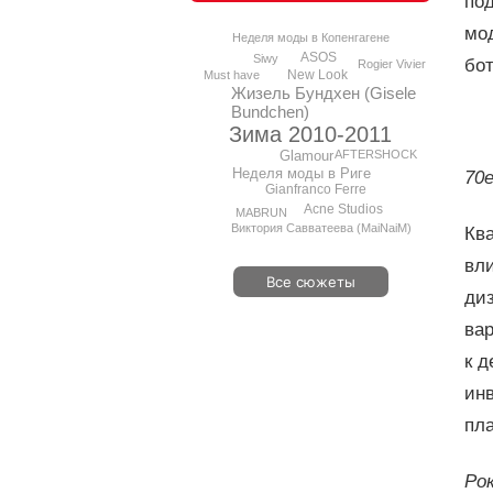
по
мод
Неделя моды в Копенгагене
ASOS
Siwy
бо
Rogier Vivier
New Look
Must have
Жизель Бундхен (Gisele
Bundchen)
Зима 2010-2011
Glamour
AFTERSHOCK
Неделя моды в Риге
70е
Gianfranco Ferrе
Acne Studios
MABRUN
Виктория Савватеева (MaiNaiM)
Кв
вли
Все сюжеты
ди
вар
к д
инв
пла
Рок