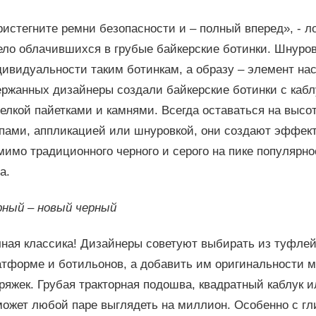
истегните ремни безопасности и – полный вперед», - ло
ело облачившихся в грубые байкерские ботинки. Шнуров
ивидуальности таким ботинкам, а образу – элемент на
ржанных дизайнеры создали байкерские ботинки с кабл
елкой пайетками и камнями. Всегда оставаться на выс
ами, аппликацией или шнуровкой, они создают эффект 
имо традиционного черного и серого на пике популярно
а.
рный – новый черный
ная классика! Дизайнеры советуют выбирать из туфлей 
атформе и ботильонов, а добавить им оригинальности 
ряжек. Грубая тракторная подошва, квадратный каблук 
может любой паре выглядеть на миллион. Особенно с гл