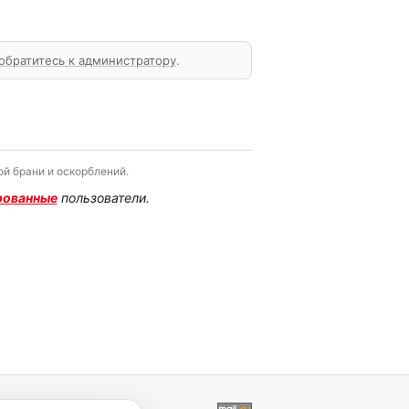
обратитесь к администратору
.
й брани и оскорблений.
рованные
пользователи.