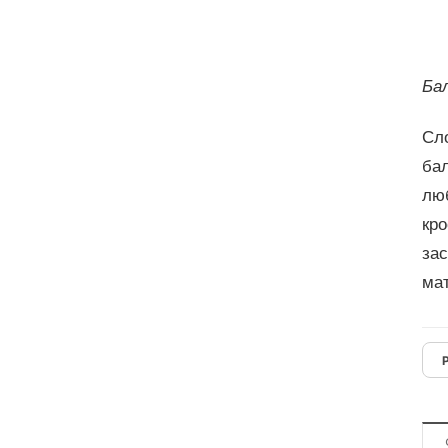
Бал
Сл
ба
люб
кро
зас
ма