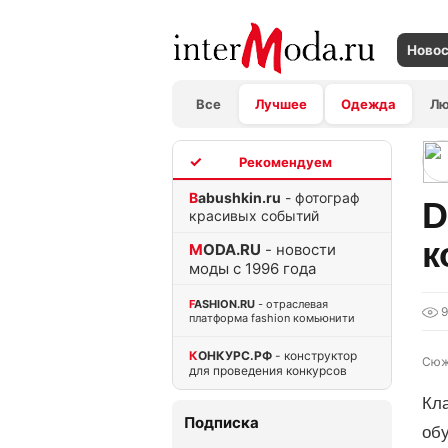
Ново
Все
Лучшее
Одежда
Л
TOP
Babushkin.ru
- фотограф
D
красивых событий
к
MODA.RU
- новости
моды с 1996 года
FASHION.RU
- отраслевая
9
платформа fashion комьюнити
КОНКУРС.РФ
- конструктор
Сюж
для проведения конкурсов
Кл
Подписка
об