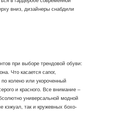
ься в гардеробе современной
верху вниз, дизайнеры снабдили
нтов при выборе трендовой обуви:
на. Что касается сапог,
 по колено или укороченный
ерого и красного. Все внимание –
 абсолютно универсальной модной
е кэжуал, так и кружевных бохо-