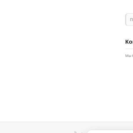
П
Ко
Мы 