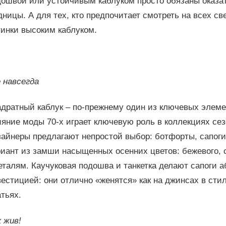
дошвой или устойчивым каблуком просто обязаны оказат
ницы. А для тех, кто предпочитает смотреть на всех с
тинки высоким каблуком.
 навсегда
адратный каблук – по-прежнему один из ключевых элеме
яние моды 70-х играет ключевую роль в коллекциях сезо
зайнеры предлагают непростой выбор: ботфорты, сапоги
иант из замши насыщенных осенних цветов: бежевого, с
еталям. Каучуковая подошва и танкетка делают сапоги
естицией: они отлично «женятся» как на джинсах в стил
тьях.
 жив!