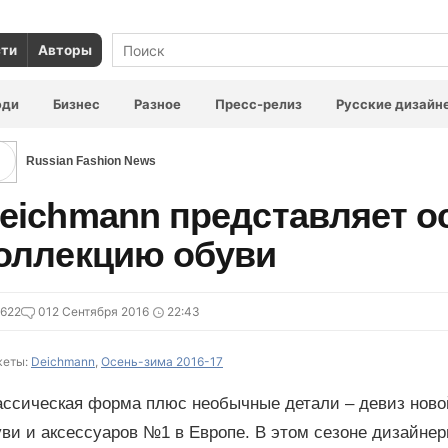
сти
Авторы
юди
Бизнес
Разное
Пресс-релиз
Русские дизайн
Russian Fashion News
eichmann представляет 
оллекцию обуви
622
0
12 Сентября 2016
22:43
еты:
Deichmann
,
Осень-зима 2016-17
ассическая форма плюс необычные детали – девиз новой
уви и аксессуаров №1 в Европе. В этом сезоне дизайне