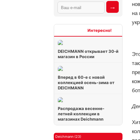
но
на 
ук
Интересно
DEICHMANN открывает 30-й
Эт
магазин в России
так
пре
Вперед в 60-е с новой
ко
коллекцией осень-зима от
DEICHMANN
бо
Де
Распродажа весенне-
летней коллекции в
магазинах Deichmann
Хит
кол
Deichmann (23)