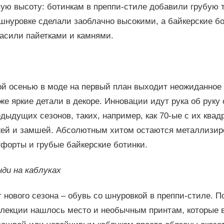
вую высоту: ботинкам в преппи-стиле добавили грубую
шнуровке сделали заоблачно высокими, а байкерские бо
расили пайетками и камнями.
ой осенью в моде на первый план выходит неожиданное 
же яркие детали в декоре. Инновации идут рука об рук
дыдущих сезонов, таких, например, как 70-ые с их ква
жей и замшей. Абсолютным хитом остаются металлизир
тфорты и грубые байкерские ботинки.
нди на каблуках
 нового сезона – обувь со шнуровкой в преппи-стиле. П
лекции нашлось место и необычным принтам, которые в