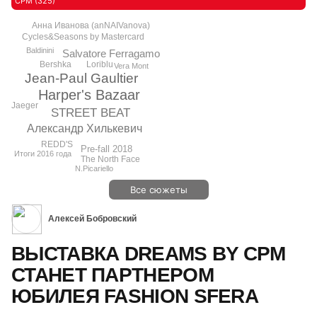
CPM (325)
Анна Иванова (anNAIVanova)
Cycles&Seasons by Mastercard
Baldinini
Salvatore Ferragamo
Loriblu
Bershka
Vera Mont
Jean-Paul Gaultier
Harper's Bazaar
Jaeger
STREET BEAT
Александр Хилькевич
REDD'S
Pre-fall 2018
Итоги 2016 года
The North Face
N.Picariello
Все сюжеты
Алексей Бобровский
ВЫСТАВКА DREAMS BY CPM
СТАНЕТ ПАРТНЕРОМ
ЮБИЛЕЯ FASHION SFERA