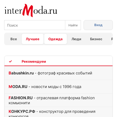
Вход
Все
Лучшее
Одежда
Люди
Бизнес
Ра
TOP
Babushkin.ru
- фотограф красивых событий
MODA.RU
- новости моды с 1996 года
FASHION.RU
- отраслевая платформа fashion
комьюнити
КОНКУРС.РФ
- конструктор для проведения
конкурсов