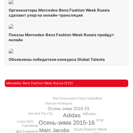
Организаторы Mercedes-Benz Fashion Week Russia
сделают упор на онлайн-трансляции
Показы Mercedes-Benz Fashion Week Russia пройдут
онлайн
Объявлены победители конкурса Global Talents
Mercedes-Benz Fashion Week Russia (532)
Яна Гатауллина (Yana Gataullina)
Narciso Rodriguez
Осень-зима 2018-19
Sex And The City
Affliction
Adidas
EFW
Осень-зима 2015-16
cruise 2021
Calzedonia
Sochi Fashion Week
Marc Jacobs
Дрю Бэрримор