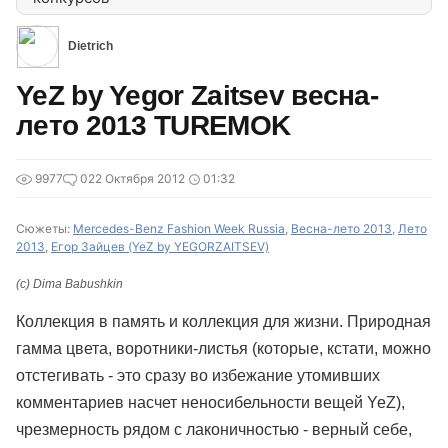
Dietrich
YeZ by Yegor Zaitsev весна-
лето 2013 TUREMOK
9977
0
22 Октября 2012
01:32
Сюжеты:
Mercedes-Benz Fashion Week Russia
,
Весна-лето 2013
,
Лето
2013
,
Егор Зайцев (YeZ by YEGORZAITSEV)
(c) Dima Babushkin
Коллекция в память и коллекция для жизни. Природная
гамма цвета, воротники-листья (которые, кстати, можно
отстегивать - это сразу во избежание утомивших
комментариев насчет неносибельности вещей YeZ),
чрезмерность рядом с лаконичностью - верный себе,