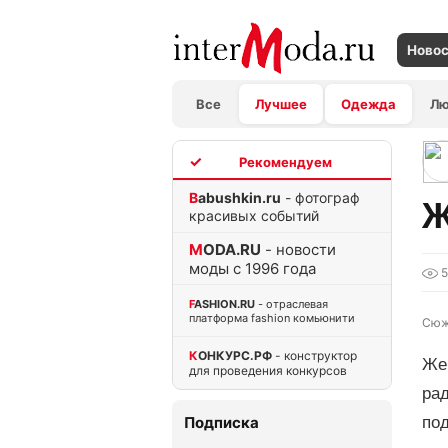
Ново
Все
Лучшее
Одежда
Л
TOP
Babushkin.ru
- фотограф
Ж
красивых событий
MODA.RU
- новости
моды с 1996 года
FASHION.RU
- отраслевая
платформа fashion комьюнити
Сюж
КОНКУРС.РФ
- конструктор
Же
для проведения конкурсов
ра
Подписка
под