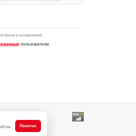
й брани и оскорблений.
рованные
пользователи.
Понятно
айтом,