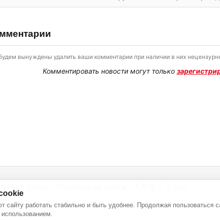
мментарии
будем вынуждены удалить ваши комментарии при наличии в них нецензурно
Комментировать новости могут только
зарегистри
ратная связь
Реклама на сайте
F.A.Q.
О нас
cookie
Электронное СМИ рег. № 77-4978. Перепечатка текстов - только с активной
т сайту работать стабильно и быть удобнее. Продолжая пользоваться с
ссылкой на источник
 использованием.