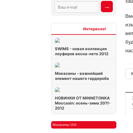
за
Вме
изм
Интересно
мет
буд
SWIMS - новая коллекция
нас
лоуферов весна-лето 2012
Мокасины - важнейший
элемент нашего гардероба
НОВИНКИ ОТ MINNETONKA
Moccasin: осень-зима 2011-
2012
Мокасины (20)