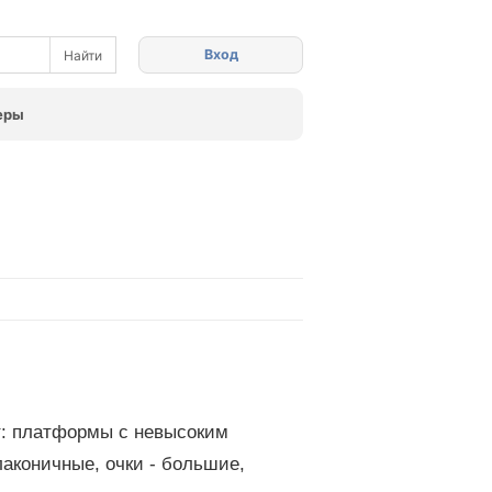
Вход
еры
т: платформы с невысоким
лаконичные, очки - большие,