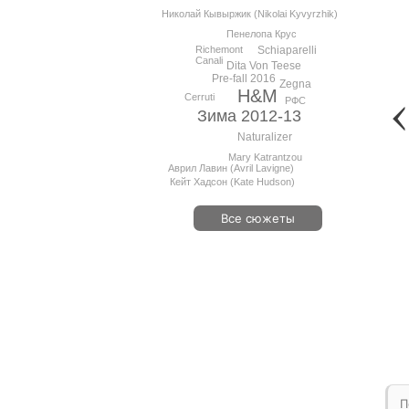
Николай Кывыржик (Nikolai Kyvyrzhik)
Пенелопа Крус
Schiaparelli
Richemont
Canali
Dita Von Teese
Pre-fall 2016
Zegna
H&M
Cerruti
РФС
Зима 2012-13
Naturalizer
Mary Katrantzou
Аврил Лавин (Avril Lavigne)
Кейт Хадсон (Kate Hudson)
Все сюжеты
П