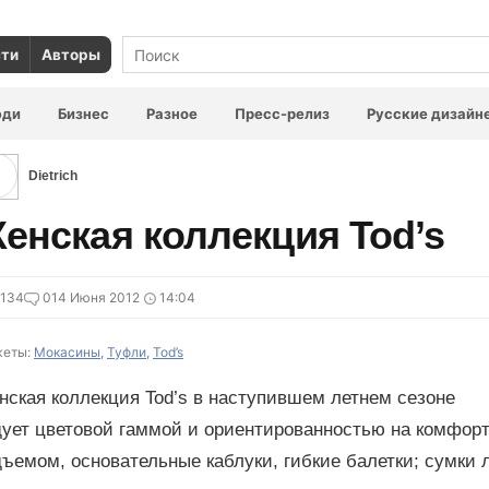
сти
Авторы
юди
Бизнес
Разное
Пресс-релиз
Русские дизайн
Dietrich
енская коллекция Tod’s
5134
0
14 Июня 2012
14:04
еты:
Мокасины
,
Туфли
,
Tod’s
нская коллекция Tod’s в наступившем летнем сезоне
дует цветовой гаммой и ориентированностью на комфор
ъемом, основательные каблуки, гибкие балетки; сумки 