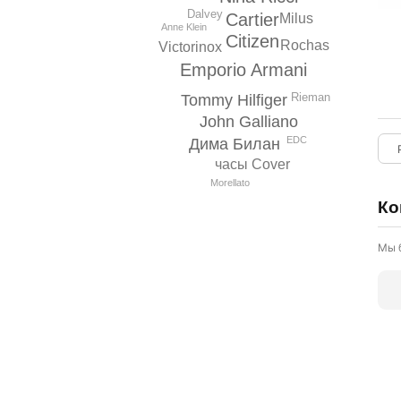
Dalvey
Cartier
Milus
Anne Klein
Citizen
Rochas
Victorinox
Emporio Armani
Rieman
Tommy Hilfiger
John Galliano
EDC
Дима Билан
часы Cover
Morellato
Ко
Мы 