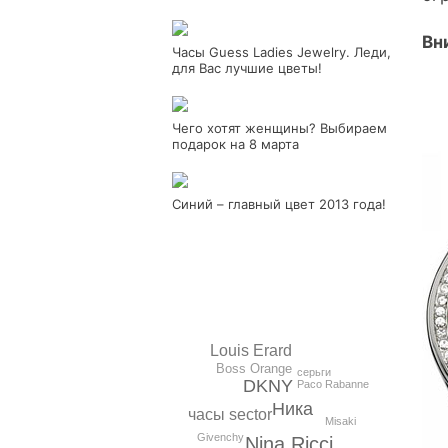
Вн
Часы Guess Ladies Jewelry. Леди,
для Вас лучшие цветы!
Чего хотят женщины? Выбираем
подарок на 8 марта
Синий – главный цвет 2013 года!
Louis Erard
Boss Orange
серьги
DKNY
Paco Rabanne
Ника
часы sector
Misaki
Givenchy
Nina Ricci