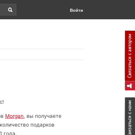
Войти
с!
ов
Morgan
, вы получаете
 количество подарков
1 года.