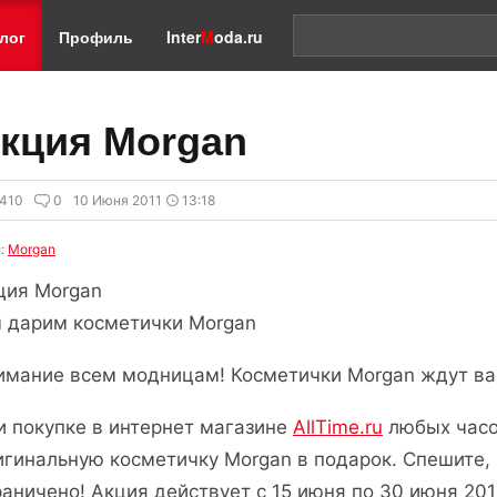
лог
Профиль
Inter
M
oda.ru
кция Morgan
410
0
10 Июня 2011
13:18
и:
Morgan
ция Morgan
 дарим косметички Morgan
имание всем модницам! Косметички Morgan ждут ва
и покупке в интернет магазине
AllTime.ru
любых час
игинальную косметичку Morgan в подарок. Спешите,
раничено! Акция действует с 15 июня по 30 июня 201