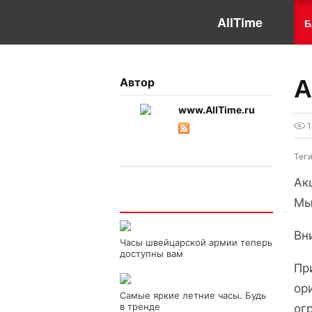
AllTime
Б
А
Автор
www.AllTime.ru
1
Тег
Ак
Интересно
Мы
Вн
Часы швейцарской армии теперь
доступны вам
Пр
ор
Самые яркие летние часы. Будь
в тренде
ог