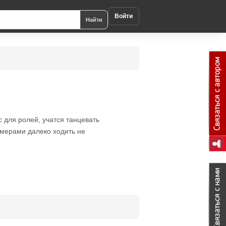
Войти
Найти
ес для ролей, учатся танцевать
имерами далеко ходить не