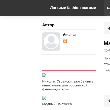
Легкими fashion-шагами
Б
Автор
Amalita
Ма
6
На 
стр
Интересно
над
Николас Огрански: зарубежные
инвестиции для российской
фэшн-индустрии
Модный Haloween