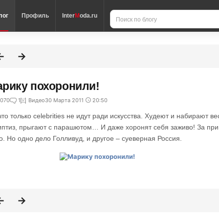
лог
Профиль
Inter
M
oda.ru
рику похоронили!
070
1
Видео
30 Марта 2011
20:50
что только celebrities не идут ради искусства. Худеют и набирают в
иптиз, прыгают с парашютом… И даже хоронят себя заживо! За пр
о. Но одно дело Голливуд, и другое – суеверная Россия.