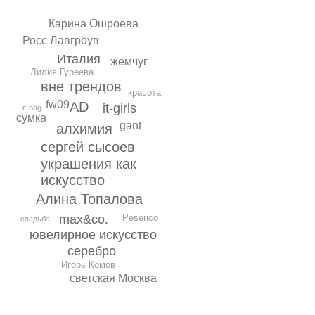
Карина Ошроева
Росс Лавгроув
Италия
жемчуг
Лилия Гуреева
вне трендов
красота
fw09
AD
it-girls
it-bag
сумка
gant
алхимия
сергей сысоев
украшения как
искусство
Алина Топалова
Peserico
max&co.
свадьба
ювелирное искусство
серебро
Игорь Комов
светская Москва