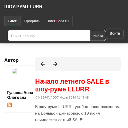
ШОУ-РУМ LLURR
Блог
Профиль
Inter
M
oda.ru
Войти
Найти
Автор
Начало летнего SALE в
шоу-руме LLURR
Гуляева Анна
Олеговна
3274
0
07 Июля 2014
11:48
В шоу-руме LLURR , удобно расположенном
на Большой Дмитровке, с 19 июня
начинается летний SALE!
Интересно