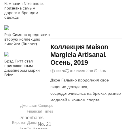
Компания Nike вновь
признана самым
дорогим брендом
одежды
Раф Симонс представил
вторую коллекцию
линейки (Runner)
Коллекция Maison
Margiela Artisanal.
Брэд Питт стал
Осень, 2019
приглашенным
дизайнером марки
15578
0
15 Июля 2019
13:15
Brioni
Джон Гальяно продолжил свое
видение декаданса,
сосредоточившись на брюках разных
моделей и конном спорте.
Джонатан Сондерс
Financial Times
Debenhams
Кирстен Данст
No. 21