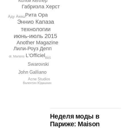
Колби Келлер
Габриэла Херст
Рита Ора
Аду Акеш
Эннио Капаза
технологии
июнь-июль 2015
Another Magazine
Лили-Роуз Депп
L'Officiel
dr. Martens
BIIS
Swarovski
John Galliano
Acne Studios
Валентин Юдашкин
Неделя моды в
Париже: Maison