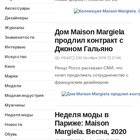
Аксессуары
Дизайнеры
Журналы
Дом Maison Margiela
Знаменитости
продлил контракт с
Интервью
Джоном Гальяно
Искусство
11542
0
30 Октября 2019
21:46
Кино
Ренцо Россо рассказал СМИ, что
хочет продолжать сотрудничество с
Марки
французским дизайнером.
Модели
Модная индустрия
Мужчины
Неделя моды в
Неделя моды
Париже: Maison
Новости
Margiela. Весна, 2020
Обувь