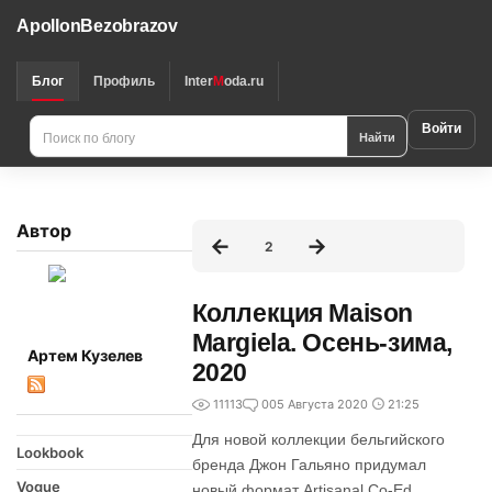
ApollonBezobrazov
Блог
Профиль
Inter
M
oda.ru
Войти
Найти
Автор
2
Коллекция Maison
Margiela. Осень-зима,
Артем Кузелев
2020
11113
0
05 Августа 2020
21:25
Для новой коллекции бельгийского
Lookbook
бренда Джон Гальяно придумал
Vogue
новый формат Artisanal Co-Ed.