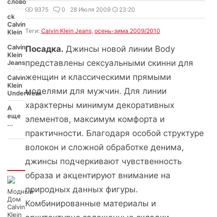
слово
9375
0
28 Июля 2009
23:20
ck
Calvin
Теги:
Calvin Klein Jeans
,
осень-зима 2009/2010
Klein
Calvin
Посадка.
Джинсы новой линии Body
Klein
представлены сексуальными скинни для
Jeans
женщин и классическими прямыми
Calvin
Klein
моделями для мужчин. Для линии
Underwear
характерны минимум декоративных
А
еще
элементов, максимум комфорта и
...
практичности. Благодаря особой структуре
волокон и сложной обработке денима,
джинсы подчеркивают чувственность
Интересно
образа и акцентируют внимание на
природных данных фигуры.
Модный
Дом
Комбинированные материалы и
Calvin
Klein