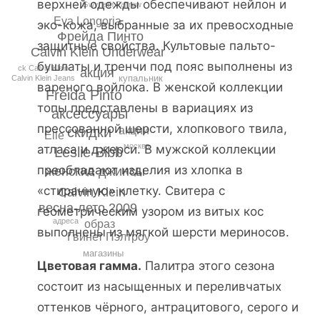
верхней одежды обеспечивают нейлон и
Gwyneth Paltrow
Eva Longoria
эко-кожа, выбранные за их превосходные
Фрейда Пинто
защитные свойства. Культовые пальто-
Calvin Klein Underwear
бушлаты и тренчи под пояс выполнены из
ck Calvin Klein
акция
купальник
Calvin Klein Jeans
вареного войлока. В женской коллекции
Freida Pinto
топы представлены в вариациях из
аксессуары
прессованной шерсти, хлопкового твила,
акции
скидки
Elle
москва
атласа и джерси. В мужской коллекции
Leslie Bibb
преобладают изделия из хлопка в
женские джинсы
«стиранную» клетку. Свитера с
Calvin Klein
весна-лето 2009
геометрическим узором из витых кос
адреса
образ
выполнены из мягкой шерсти мериносов.
Гвинет Пэлтроу
магазины
Цветовая гамма.
Палитра этого сезона
состоит из насыщенных и переливчатых
оттенков чёрного, антрацитового, серого и