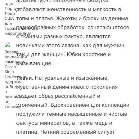
архитектурно заложенные складки
одел
Первую
добавляют женственность и мягкость в
Леди
топы и платья. Жакеты и брюки из денима
США
для
разнообразных обработок, сочетающегося
торжественного
мероприятия
с тканями разных фактур, являются
новинками этого сезона, как для мужчин,
Звезда
так и для женщин. Юбки короткие и
рекламной
кампании
вызывающие.
Calvin
Klein
Underwear
Ткани.
Натуральные и изысканные.
одержал
Чувственный деним нового поколения
победу
в
создает образ расслабленный и
чемпионате
по
утонченный. Вдохновением для коллекции
теннису
послужили темные насыщенные и чистые
фактуры минералов, а также медь и
платина. Четкий современный силуэт