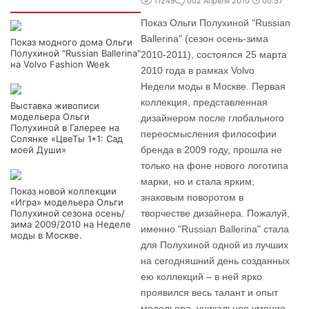
Интересно
11249
0
02 Апреля 2010
00:37
Показ Ольги Полухиной "Russian
Ballerina" (сезон осень-зима
Показ модного дома Ольги
Полухиной "Russian Ballerina"
2010-2011), состоялся 25 марта
на Volvo Fashion Week
2010 года в рамках Volvo
Недели моды в Москве. Первая
коллекция, представленная
Выставка живописи
модельера Ольги
дизайнером после глобального
Полухиной в Галерее на
переосмысления философии
Солянке «ЦвеТы 1*1: Сад
моей Души»
бренда в 2009 году, прошла не
только на фоне нового логотипа
марки, но и стала ярким,
Показ новой коллекции
знаковым поворотом в
«Игра» модельера Ольги
Полухиной сезона осень/
творчестве дизайнера. Пожалуй,
зима 2009/2010 на Неделе
именно "Russian Ballerina" стала
моды в Москве.
для Полухиной одной из лучших
на сегодняшний день созданных
ею коллекций – в ней ярко
проявился весь талант и опыт
модельера, уникальное умение