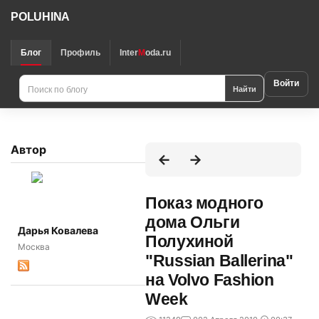
POLUHINA
Блог
Профиль
Inter
M
oda.ru
Войти
Найти
Автор
Показ модного
дома Ольги
Дарья Ковалева
Полухиной
Москва
"Russian Ballerina"
на Volvo Fashion
Week