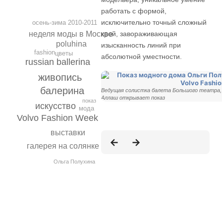
работать с формой,
исключительно точный сложный
осень-зима 2010-2011
неделя моды в Москве
крой, завораживающая
poluhina
изысканность линий при
fashion
цветы
абсолютной уместности.
russian ballerina
живопись
балерина
Ведущая солистка балета Большого театра,
Аллаш открывает показ
показ
искусство
мода
Volvo Fashion Week
выставки
галерея на солянке
Ольга Полухина