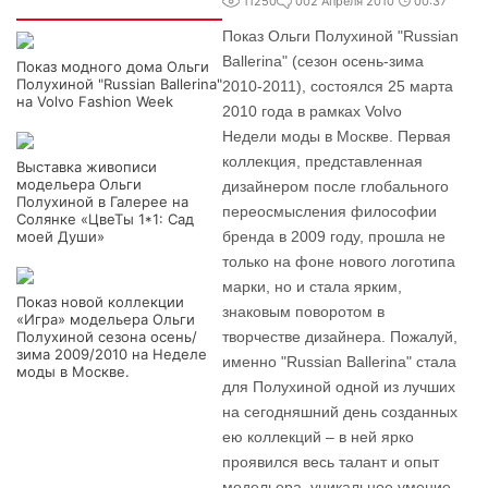
Интересно
11250
0
02 Апреля 2010
00:37
Показ Ольги Полухиной "Russian
Ballerina" (сезон осень-зима
Показ модного дома Ольги
Полухиной "Russian Ballerina"
2010-2011), состоялся 25 марта
на Volvo Fashion Week
2010 года в рамках Volvo
Недели моды в Москве. Первая
коллекция, представленная
Выставка живописи
модельера Ольги
дизайнером после глобального
Полухиной в Галерее на
переосмысления философии
Солянке «ЦвеТы 1*1: Сад
моей Души»
бренда в 2009 году, прошла не
только на фоне нового логотипа
марки, но и стала ярким,
Показ новой коллекции
знаковым поворотом в
«Игра» модельера Ольги
Полухиной сезона осень/
творчестве дизайнера. Пожалуй,
зима 2009/2010 на Неделе
именно "Russian Ballerina" стала
моды в Москве.
для Полухиной одной из лучших
на сегодняшний день созданных
ею коллекций – в ней ярко
проявился весь талант и опыт
модельера, уникальное умение