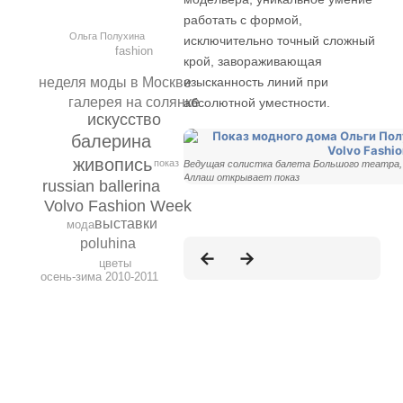
работать с формой,
Ольга Полухина
исключительно точный сложный
fashion
крой, завораживающая
неделя моды в Москве
изысканность линий при
галерея на солянке
абсолютной уместности.
искусство
балерина
живопись
показ
Ведущая солистка балета Большого театра,
Аллаш открывает показ
russian ballerina
Volvo Fashion Week
выставки
мода
poluhina
цветы
осень-зима 2010-2011