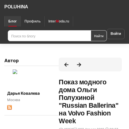
POLUHINA
Блог
Профиль
Inter
M
oda.ru
Войти
Найти
Автор
Показ модного
дома Ольги
Дарья Ковалева
Полухиной
Москва
"Russian Ballerina"
на Volvo Fashion
Week