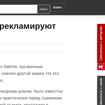
Войти
Найти
t рекламируют
н-Уайтли, прозванные
ме совсем другой марки. На это
e.
м модным домом, было известно
м практически перед съемками.
мой съемки, проходили в