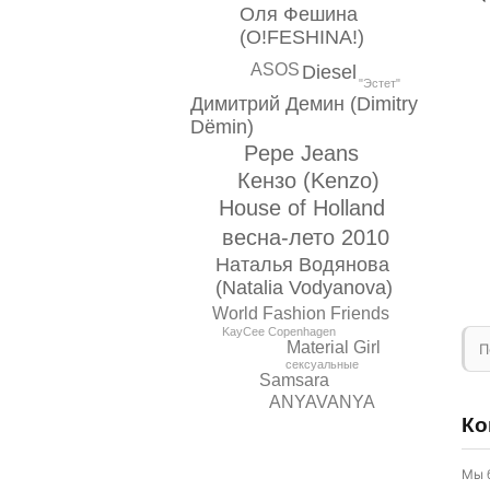
Оля Фешина
(O!FESHINA!)
ASOS
Diesel
"Эстет"
Димитрий Демин (Dimitry
Dёmin)
Pepe Jeans
Кензо (Kenzo)
House of Holland
весна-лето 2010
Наталья Водянова
(Natalia Vodyanova)
World Fashion Friends
KayCee Copenhagen
Material Girl
П
сексуальные
Samsara
ANYAVANYA
Ко
Мы 