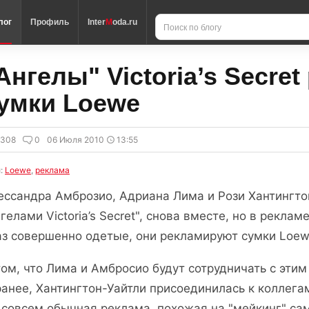
лог
Профиль
Inter
M
oda.ru
Ангелы" Victoria’s Secre
умки Loewe
5308
0
06 Июля 2010
13:55
и:
Loewe
,
реклама
ессандра Амброзио, Адриана Лима и Рози Хантингто
гелами Victoria’s Secret", снова вместе, но в рекла
аз совершенно одетые, они рекламируют сумки Loew
том, что Лима и Амбросио будут сотрудничать с эти
ранее, Хантингтон-Уайтли присоединилась к коллега
 совсем обычная реклама, похожая на "мейкинг" са