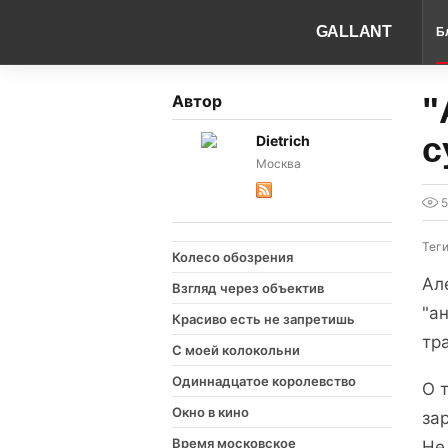
GALLANT
Б
"
Автор
с
Dietrich
Москва
Тег
Колесо обозрения
Ал
Взгляд через объектив
"ан
Красиво есть не запретишь
тр
С моей колокольни
Одиннадцатое королевство
О 
Окно в кино
за
Время московское
Не