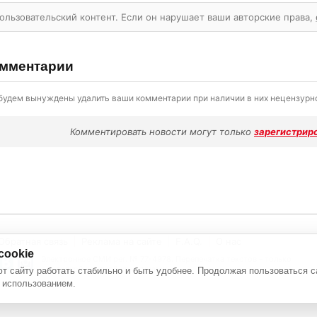
ользовательский контент. Если он нарушает ваши авторские права,
мментарии
будем вынуждены удалить ваши комментарии при наличии в них нецензурно
Комментировать новости могут только
зарегистрир
Обратная связь
Реклама на сайте
F.A.Q.
О нас
cookie
Электронное СМИ рег. № 77-4978. Перепечатка текстов - только
с активной ссылкой на источник
т сайту работать стабильно и быть удобнее. Продолжая пользоваться с
 использованием.