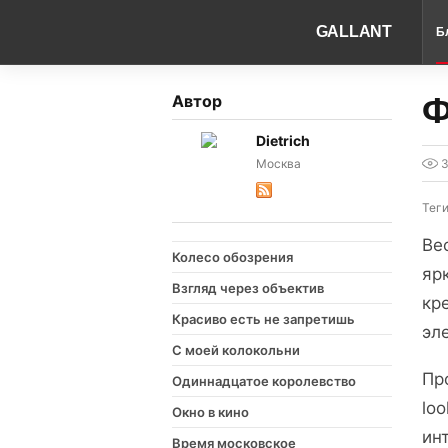
GALLANT
Б
Ф
Автор
Dietrich
Москва
Тег
Ве
Колесо обозрения
яр
Взгляд через объектив
кр
Красиво есть не запретишь
эл
С моей колокольни
Пр
Одиннадцатое королевство
lo
Окно в кино
ин
Время московское