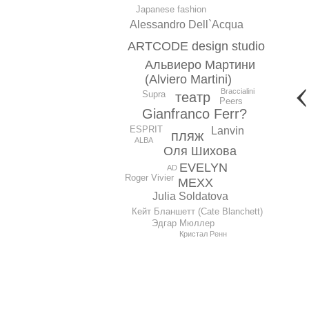
Japanese fashion
Alessandro Dell`Acqua
ARTCODE design studio
Альвиеро Мартини
(Alviero Martini)
Braccialini
Supra
театр
Peers
Gianfranco Ferr?
ESPRIT
Lanvin
пляж
ALBA
Оля Шихова
EVELYN
AD
Roger Vivier
MEXX
Julia Soldatova
Кейт Бланшетт (Cate Blanchett)
Эдгар Мюллер
Кристал Ренн