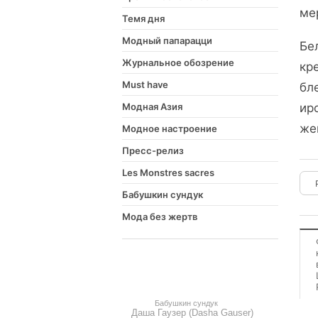
ме
Темя дня
Модный папарацци
Бе
Журнальное обозрение
кр
Must have
бл
Модная Азия
ир
же
Модное настроение
Пресс-релиз
Les Monstres sacres
Бабушкин сундук
Мода без жертв
Бабушкин сундук
Даша Гаузер (Dasha Gauser)