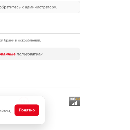
обратитесь к администратору
.
й брани и оскорблений.
ованные
пользователи.
Понятно
айтом,