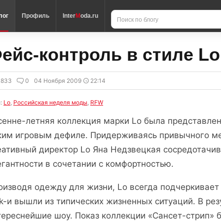
лог
Профиль
Inter
M
oda.ru
ейс-контроль в стиле L
3833
0
04 Ноября 2009
22:14
и:
Lo
,
Российская неделя моды
,
RFW
сенне-летняя коллекция марки Lo была представле
ким игровым дефиле. Придерживаясь привычного м
еативный директор Lo Яна Недзвецкая сосредотачива
егантности в сочетании с комфортностью.
оизводя одежду для жизни, Lo всегда подчеркивает в
ok-и вышли из типических жизненных ситуаций. В ре
тереснейшие шоу. Показ коллекции «Сансет-стрип» 