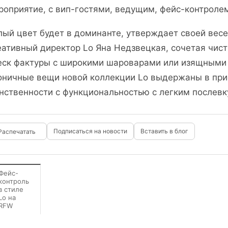
роприятие, с вип-гостями, ведущим, фейс-контроле
лый цвет будет в доминанте, утверждает своей вес
еативный директор Lo Яна Недзвецкая, сочетая чис
еск фактуры с широкими шароварами или изящными 
оничные вещи новой коллекции Lo выдержаны в при
нственности с функциональностью с легким послевк
Подписаться на новости
Вставить в блог
Фейс-
контроль
в стиле
Lo на
RFW