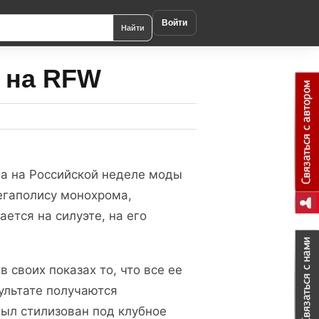
Войти
Найти
o на RFW
на на Российской неделе моды
егаполису монохрома,
ется на силуэте, на его
 своих показах то, что все ее
зультате получаются
был стилизован под клубное