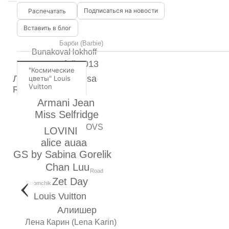
Подписаться на новости
Вставить в блог
Барби (Barbie)
BunakovaHokhoff
pre-fall 2013
"Космические
Лиза Романюк (Lisa
цветы" Louis
Vuitton
Romanyuk)
Armani Jean
Miss Selfridge
OVS
LOVINI
alice auaa
GS by Sabina Gorelik
Chan Luu
Road
Zet Day
Roomchik
Louis Vuitton
Алиишер
Лена Карин (Lena Karin)