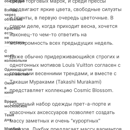
среди торговых марок, и среди прессы
обозрения
продвигают яркие цвета, свободные силуэты
Взгляд
через
и принты, в первую очередь цветочные. В
объектив
самом деле, когда приходит весна, хочется
Красиво
есть
наконец-то чем-то ответить на
не
запретишь
монохромность всех предыдущих недель.
С
моей
Даже обычно придерживающийся строгих и
колокольни
однотонных мотивов Louis Vuitton согласен с
Одиннадцатое
главными весенними трендами, и вместе с
королевство
Такаши Мураками (Takashi Murakami)
Окно
в
представляет коллекцию Cosmic Blossom.
кино
Время
Солидный набор одежды прет-а-порте и
московское
красочных аксессуаров позволяет создать
Темя
дня
массу заметных и очень "курортных"
Модный
образов. Лукбук предлагает массу вариантов