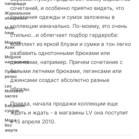
папарацци
сочетаний, и особенно приятно видеть, что
Журнальное
сочетания одежды и сумок заложены в
обозрение
коллекции изначально. По-моему, это очень
Must
have
стильно...и облегчает подбор гардероба:
Модная
комплект из яркой блузки и сумки в тон легко
Азия
разбавить однотонными брюками или
Модное
джинсами, например. Причем сочетание с
настроение
белыми летними брюками, легинсами или
Пресс-
релиз
джинсами создаст абсолютно разные
Les
образы.
Monstres
sacres
Правда, начала продажи коллекции еще
Бабушкин
сундук
ждать и ждать - в магазины LV она поступит
Мода
к 15 апреля 2010.
без
жертв