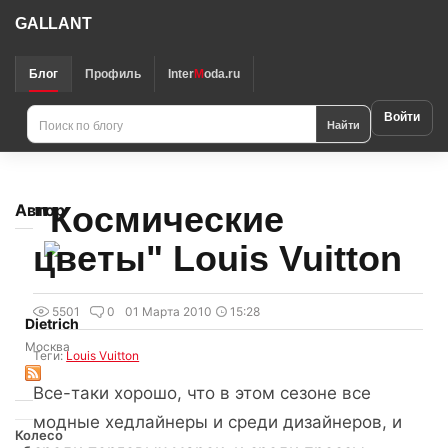
GALLANT
Блог
Профиль
Inter
M
oda.ru
Войти
Найти
"Космические
Автор
цветы" Louis Vuitton
5501
0
01 Марта 2010
15:28
Dietrich
Москва
Теги:
Louis Vuitton
Все-таки хорошо, что в этом сезоне все
модные хедлайнеры и среди дизайнеров, и
Колесо