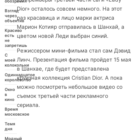
обозрения
Dior» осталось совсем немного. На этот
Взгляд
через
раз красавица и лицо марки актриса
объектив
Марион Котияр отправилась в Шанхай, а
Красиво
есть
цветом новой Леди выбран синий.
не
запретишь
Режиссером мини-фильма стал сам Дэвид
С
Линч. Презентация фильма пройдет 15 мая
моей
колокольни
в Шанхае, где будет представлена
Одиннадцатое
круизная коллекция Cristian Dior. А пока
королевство
можно посмотреть небольшое видео со
Окно
в
съемок третьей части рекламного
кино
сериала.
Время
московское
Темя
дня
Модный