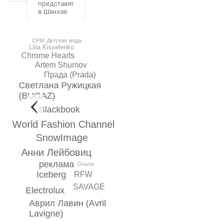
представят
в Шанхае
CPM; Детская мода
Lilia Kisselenko
Chrome Hearts
Artem Shumov
Прада (Prada)
Светлана Ружицкая
(BUGAZ)
Blackbook
World Fashion Channel
SnowImage
Анни Лейбовиц
реклама
Grazia
Iceberg
RFW
SAVAGE
Electrolux
Аврил Лавин (Avril
Lavigne)