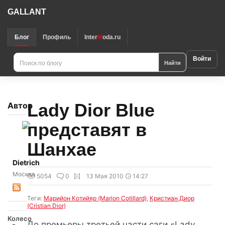
GALLANT
Блог
Профиль
Inter
M
oda.ru
Войти
Найти
Lady Dior Blue
Автор
представят в
Шанхае
Dietrich
Москва
5054
0
13 Мая 2010
14:27
Теги:
Марийон Котийяр (Marion Cotillard)
,
Кристиан Диор
(Cristian Dior)
Колесо
До премьеры третьей части саги «Lady