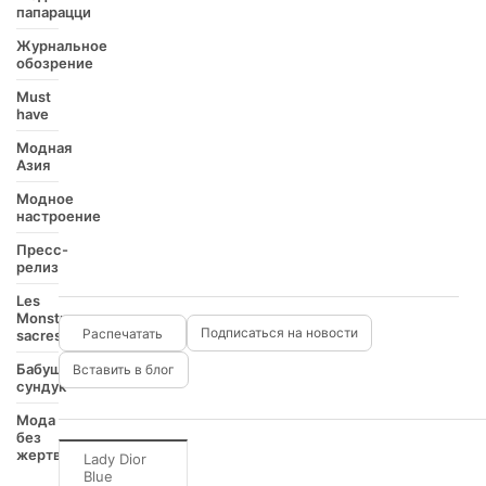
папарацци
Журнальное
обозрение
Must
have
Модная
Азия
Модное
настроение
Пресс-
релиз
Les
Monstres
Подписаться на новости
sacres
Бабушкин
Вставить в блог
сундук
Мода
без
жертв
Lady Dior
Blue