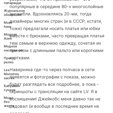
папарацци
популярные в середине 80-х многослойные
Журнальное
ансамбли. Вдохновляясь 20-ми, тогда
обозрение
дизайнеры многих стран (и в СССР, кстати,
Must
have
тоже) предлагали носить платья или юбки
Модная
вместе с брюками, часто превращая платья
Азия
тем самым в верхнюю одежду, сочетая их
Модное
при этом с длинными пальто или короткими
настроение
куртками.
Пресс-
релиз
Наверняка где-то через полчаса в сети
Les
Monstres
появятся и фотографии с показа, можно
sacres
будет разглядеть все подробнее, а пока -
Бабушкин
сундук
скриншоты с трансляции на сайте LV. Я в
Мода
восхищении! Джейкобс меня давно так не
без
жертв
радовал (и вообще в последнее время не