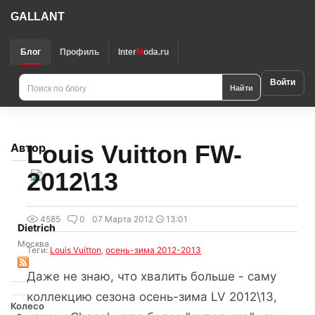
GALLANT
Блог
Профиль
Inter
M
oda.ru
Войти
Найти
Louis Vuitton FW-
Автор
2012\13
4585
0
07 Марта 2012
13:01
Dietrich
Москва
Теги:
Louis Vuitton
,
осень-зима 2012-2013
Даже не знаю, что хвалить больше - саму
коллекцию сезона осень-зима LV 2012\13,
Колесо