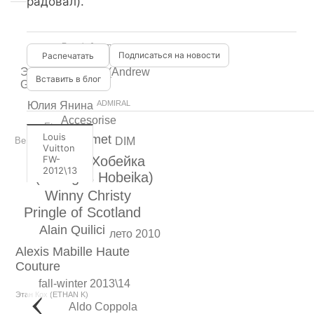
радовал).
Romain Jerome
Подписаться на новости
Бари Алибасов
Эндрю Гарфилд (Andrew
Вставить в блог
Garfield)
ADMIRAL
Юлия Янина
Accesorise
Etro
Louis
Chaumet
Be Baby
DIM
Vuitton
FW-
Джордж Хобейка
2012\13
(Georges Hobeika)
Winny Christy
Pringle of Scotland
Alain Quilici
лето 2010
Alexis Mabille Haute
Couture
fall-winter 2013\14
Этан Кох (ETHAN K)
Aldo Coppola