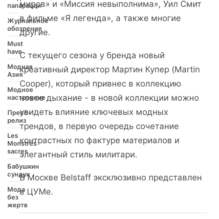
миров» и «Миссия невыполнима», Уил Смит
папарацци
в фильме «Я легенда», а также многие
Журнальное
обозрение
другие.
Must
have
С текущего сезона у бренда новый
Модная
креативный директор Мартин Купер (Martin
Азия
Cooper), который привнес в коллекцию
Модное
новое дыхание - в новой коллекции можно
настроение
увидеть влияние ключевых модных
Пресс-
релиз
трендов, в первую очередь сочетание
Les
контрастных по фактуре материалов и
Monstres
sacres
элегантный стиль милитари.
Бабушкин
сундук
В Москве Belstaff эксклюзивно представлен
Мода
в ЦУМе.
без
жертв