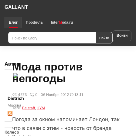
GALLANT
Блог
Профиль
Inter
M
oda.ru
Войти
Найти
Мода против
Автор
непогоды
4573
0
06 Ноября 2012
13:11
Dietrich
Москва
Теги:
Belstaff
,
ЦУМ
Погода за окном напоминает Лондон, так
что в связи с этим - новость от бренда
Колесо