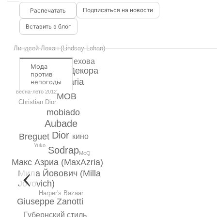
Подписаться на новости
Вставить в блог
Линдсей Лохан (Lindsay Lohan)
Анфиса Чехова
Мода
Неделя Декора
против
Luisa Beccaria
непогоды
весна-лето 2012
MOB
Christian Dior
mobiado
Aubade
Dior
Breguet
кино
Yuko
Sodrap
McQ
Макс Азриа (MaxAzria)
Мила Йовович (Milla
Jovovich)
Harper's Bazaar
Giuseppe Zanotti
Губернский стиль