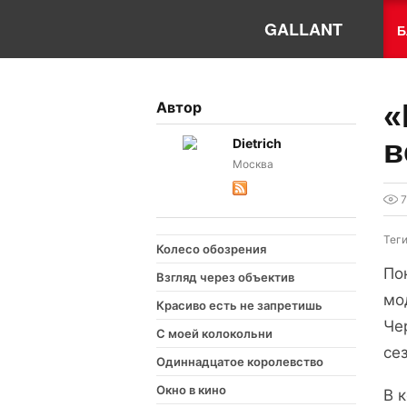
GALLANT
Б
«
Автор
в
Dietrich
Москва
Тег
Колесо обозрения
По
Взгляд через объектив
мо
Красиво есть не запретишь
Че
С моей колокольни
се
Одиннадцатое королевство
Окно в кино
В 