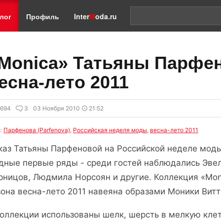
лог
Профиль
Inter
M
oda.ru
Monica» Татьяны Парфен
есна-лето 2011
7694
3
03 Ноября 2010
21:52
и:
Парфенова (Parfenova)
,
Российская неделя моды
,
весна-лето 2011
каз Татьяны Парфеновой на Российской неделе моды
дные первые ряды - среди гостей наблюдались Эве
рницов, Людмила Норсоян и другие. Коллекция «Moni
зона весна-лето 2011 навеяна образами Моники Витт
коллекции использованы шелк, шерсть в мелкую клет