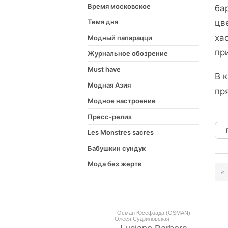
Время московское
ба
Темя дня
цв
ха
Модный папарацци
пр
Журнальное обозрение
Must have
В 
Модная Азия
пр
Модное настроение
Пресс-релиз
Les Monstres sacres
Бабушкин сундук
Мода без жертв
«
Осман Юсефзада (OSMAN)
Олеся Судзиловская