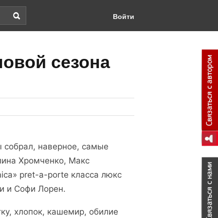
Войти
овой сезона
 собрал, наверное, самые
лина Хромченко, Макс
ca» рret-a-рorte класса люкс
и и Софи Лорен.
ку, хлопок, кашемир, обилие