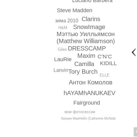
Luciano Barbera
Steve Маdden
Clarins
зима 2010
SnowImage
H&M
Мэттью Уилльямсон
(Matthew Williamson)
DRESSCAMP
Giles
Maxim
C’N’C
LauRie
KIDILL
Camilla
Lanvin
Tory Burch
ELLE
Антон Комолов
hAYAMhANUKAEV
Fairground
мои фотосессии
Катрин МакНейл (Catherine McNeil)