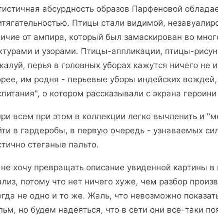
тистичная абсурдность образов Парфеновой обладае
итягательностью. Птицы стали видимой, незавуалир
личие от ампира, который был замаскирован во мног
ктурами и узорами. Птицы-аппликации, птицы-рисун
жалуй, перья в головных уборах кажутся ничего не
орее, им родня - перьевые уборы индейских вождей, 
спитания", о котором рассказывали с экрана героини
при всем при этом в коллекции легко вычленить и "м
йти в гардеробы, в первую очередь - узнаваемых сил
стично стеганые пальто.
 не хочу превращать описание увиденной картины в
ализ, потому что нет ничего хуже, чем разбор произв
егда не одно и то же. Жаль, что невозможно показат
льм, но будем надеяться, что в сети они все-таки по