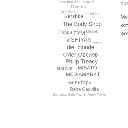
Pavel Erokin for Doctor E
по
Dvorus
Nine West
эскизы
Bershka
Мо
The Body Shop
кс
Missak
Перри
ГУМ
фо
SHIYAN
HP
макси
die_blonde
Олег Овсиев
Philip Treacy
МISATO
Naf Naf
MEDIAMARKT
милитари
Rene Caovilla
Mercedes-Benz Fashion Week Tokyo