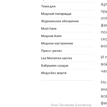
Ар
Темя дня
пр
Модный папарацци
от
Журнальное обозрение
фа
Must have
по
Модная Азия
ск
Модное настроение
во
Пресс-релиз
И 
Les Monstres sacres
во
Бабушкин сундук
ча
Мода без жертв
Но
ан
вс
фи
Анна Лесникова (Lesnikova)