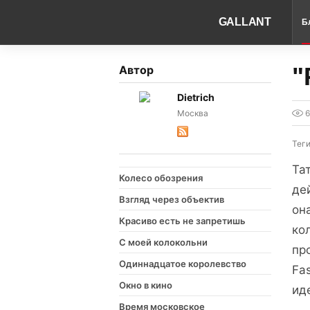
GALLANT
Б
"
Автор
Dietrich
Москва
Тег
Та
Колесо обозрения
де
Взгляд через объектив
он
Красиво есть не запретишь
ко
С моей колокольни
пр
Одиннадцатое королевство
Fa
Окно в кино
ид
Время московское