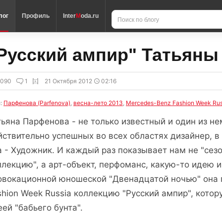
лог
Профиль
Inter
M
oda.ru
Русский ампир" Татьян
6090
1
21 Октября 2012
02:16
и:
Парфенова (Parfenova)
,
весна-лето 2013
,
Mercedes-Benz Fashion Week Rus
тьяна Парфенова - не только известный и один из н
йствительно успешных во всех областях дизайнер, в
а - Художник. И каждый раз показывает нам не "сез
ллекцию", а арт-объект, перфоманс, какую-то идею и
овокационной юношеской "Двенадцатой ночью" она 
shion Week Russia коллекцию "Русский ампир", кото
еей "бабьего бунта".