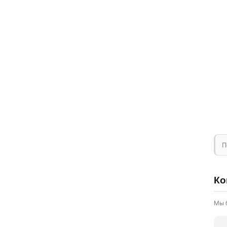
П
Ко
Мы 