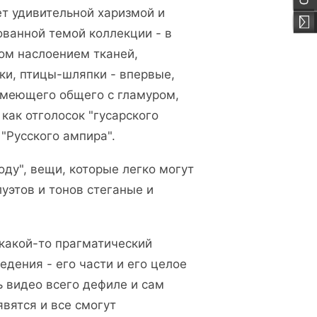
т удивительной харизмой и
ованной темой коллекции - в
ом наслоением тканей,
ки, птицы-шляпки - впервые,
 имеющего общего с гламуром,
как отголосок "гусарского
 "Русского ампира".
оду", вещи, которые легко могут
уэтов и тонов стеганые и
 какой-то прагматический
едения - его части и его целое
ь видео всего дефиле и сам
явятся и все смогут